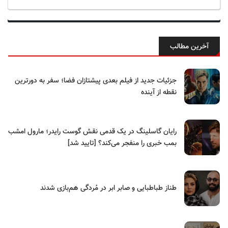
آخرین مطالب
جزئیات جدید از فیلم بعدی پیشتازان فضا؛ سفر به دورترین
نقطه از آینده
رایان گاسلینگ در یک قدمی نقش گوست رایدر؛ مارول امشب
بمب خبری را منفجر می‌کند؟ [تایید شد]
طناز طباطبایی و صابر ابر در مُردگی هم‌بازی شدند