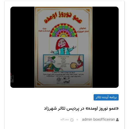
ف
ی
س
ا
ی
ر
ا
ن
برنامه آینده تئاتر
«عمو نوروز اومده» در پردیس تئاتر شهرزاد
02:00
admin boxofficeiran