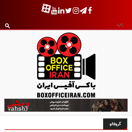
ب
ا
ک
س
گروفالو
آ