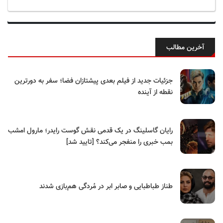
آخرین مطالب
جزئیات جدید از فیلم بعدی پیشتازان فضا؛ سفر به دورترین
نقطه از آینده
رایان گاسلینگ در یک قدمی نقش گوست رایدر؛ مارول امشب
بمب خبری را منفجر می‌کند؟ [تایید شد]
طناز طباطبایی و صابر ابر در مُردگی هم‌بازی شدند