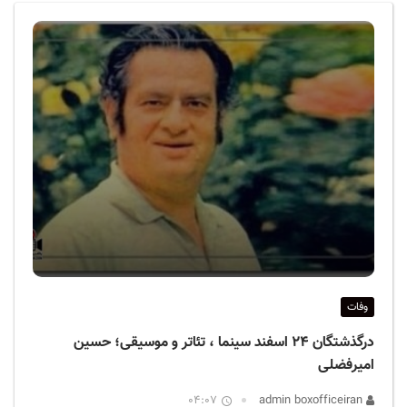
ف
ی
س
ا
ی
ر
ا
ن
وفات
درگذشتگان ۲۴ اسفند سینما ، تئاتر و موسیقی؛ حسین
امیرفضلی
04:07
admin boxofficeiran