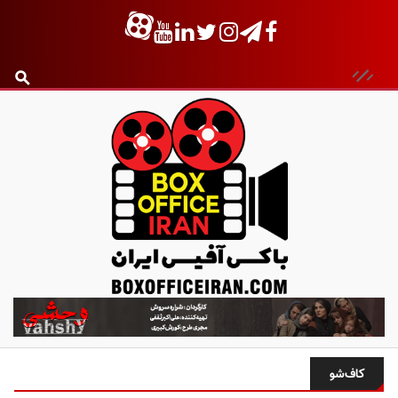
ب
ا
ک
س
کاف‌شو
آ