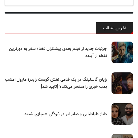
آخرین مطالب
جزئیات جدید از فیلم بعدی پیشتازان فضا؛ سفر به دورترین
نقطه از آینده
رایان گاسلینگ در یک قدمی نقش گوست رایدر؛ مارول امشب
بمب خبری را منفجر می‌کند؟ [تایید شد]
طناز طباطبایی و صابر ابر در مُردگی هم‌بازی شدند