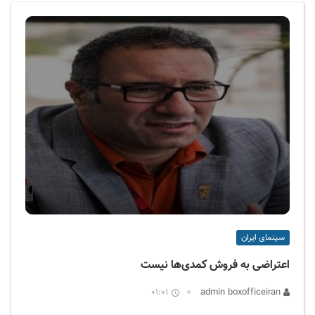
ف
ی
س
ا
ی
ر
ا
ن
سینمای ایران
اعتراضی به فروش کمدی‌ها نیست
01:01
admin boxofficeiran