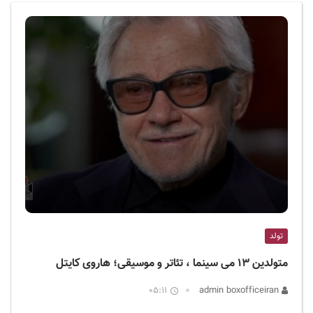
ف
ی
س
ا
ی
ر
ا
ن
تولد
متولدین ۱۳ می سینما ، تئاتر و موسیقی؛ هاروی کایتل
05:11
admin boxofficeiran