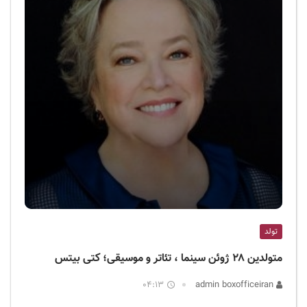
تولد
متولدین ۲۸ ژوئن سینما ، تئاتر و موسیقی؛ کتی بیتس
04:13
admin boxofficeiran