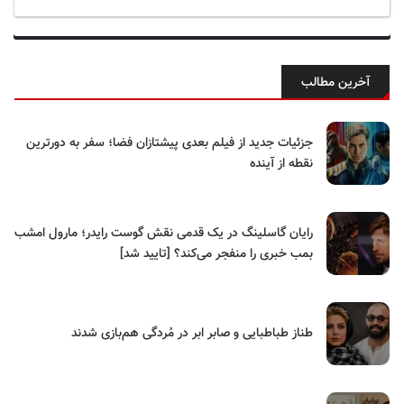
آخرین مطالب
جزئیات جدید از فیلم بعدی پیشتازان فضا؛ سفر به دورترین
نقطه از آینده
رایان گاسلینگ در یک قدمی نقش گوست رایدر؛ مارول امشب
بمب خبری را منفجر می‌کند؟ [تایید شد]
طناز طباطبایی و صابر ابر در مُردگی هم‌بازی شدند