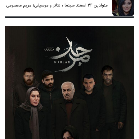
متولدین ۲۴ اسفند سینما ، تئاتر و موسیقی؛ مریم معصومی