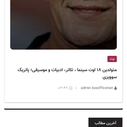
تولد
متولدین ۱۸ اوت سینما ، تئاتر، ادبیات و موسیقی؛ پاتریک
سوویزی
03:49
admin boxofficeiran
آخرین مطالب