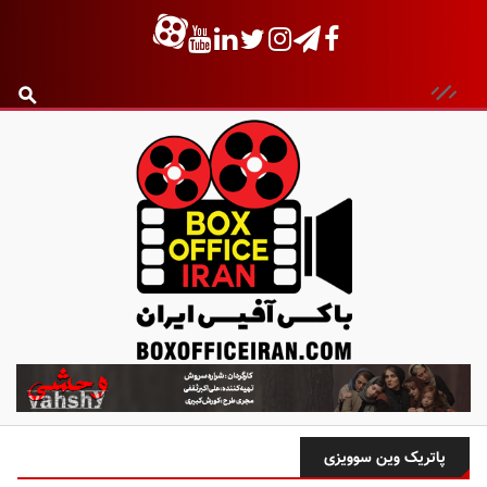
ب
ا
ک
س
پاتریک وین سوویزی
آ