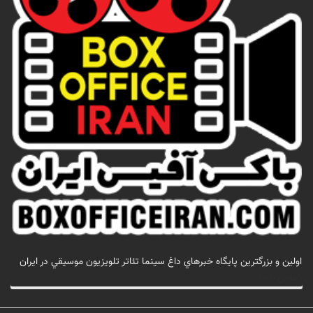
اولين و بزرگترين پايگاه خبرهاي داغ سينما تئاتر تلويزيون موسيقي در ايران
تماس با ما