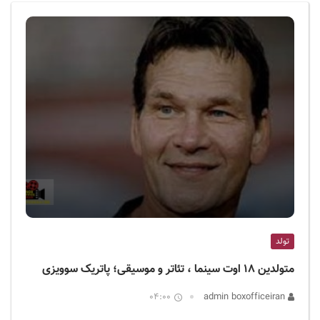
ف
ی
س
ا
ی
ر
ا
ن
تولد
متولدین ۱۸ اوت سینما ، تئاتر و موسیقی؛ پاتریک سوویزی
04:00
admin boxofficeiran