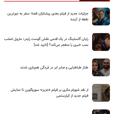
جزئیات جدید از فیلم بعدی پیشتازان فضا؛ سفر به دورترین
نقطه از آینده
رایان گاسلینگ در یک قدمی نقش گوست رایدر؛ مارول امشب
بمب خبری را منفجر می‌کند؟ [تایید شد]
طناز طباطبایی و صابر ابر در مُردگی هم‌بازی شدند
از نقدِ شهرام مکری بر فیلم «عزیز» سوروگوین تا نمایش
فیلم جدید از کیارستمی