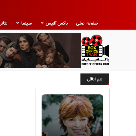
صفحه اصلی
باکس آفیس
سینما
تئاتر
ب
ا
هم اتاقی
ک
س
آ
ف
ی
س
ا
ی