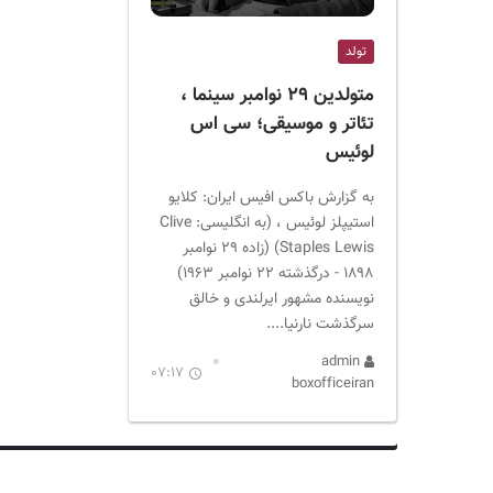
ر
ا
تولد
ن
متولدین ۲۹ نوامبر سینما ،
تئاتر و موسیقی؛ سی اس
لوئیس
به گزارش باکس افیس ایران: کلایو
استیپلز لوئیس ، (به انگلیسی: Clive
Staples Lewis) (زاده ۲۹ نوامبر
۱۸۹۸ - درگذشته ۲۲ نوامبر ۱۹۶۳)
نویسنده مشهور ایرلندی و خالق
سرگذشت نارنیا....
admin
07:17
boxofficeiran