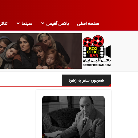
صفحه اصلی
باکس آفیس
سینما
تئاتر
ب
ا
همچون سفر به زهره
ک
س
آ
ف
ی
س
ا
ی