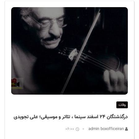
ف
ی
س
ا
ی
ر
ا
ن
وفات
درگذشتگان ۲۴ اسفند سینما ، تئاتر و موسیقی؛ علی تجویدی
06:00
admin boxofficeiran