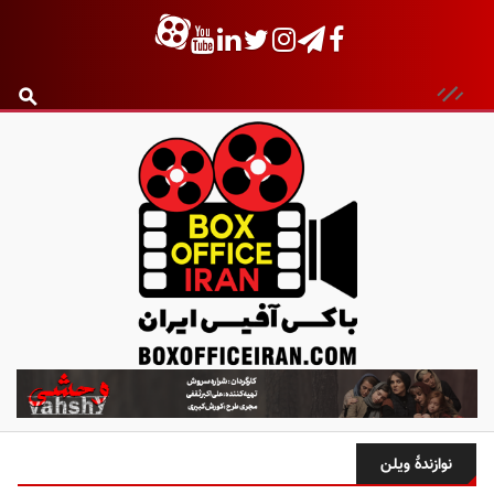
ب
ا
ک
س
نوازندهٔ ویلن
آ