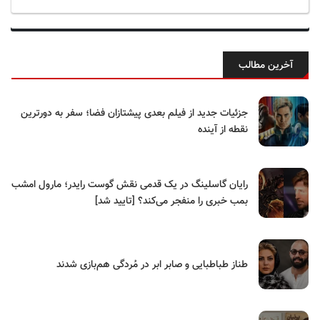
آخرین مطالب
جزئیات جدید از فیلم بعدی پیشتازان فضا؛ سفر به دورترین
نقطه از آینده
رایان گاسلینگ در یک قدمی نقش گوست رایدر؛ مارول امشب
بمب خبری را منفجر می‌کند؟ [تایید شد]
طناز طباطبایی و صابر ابر در مُردگی هم‌بازی شدند