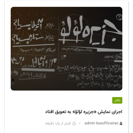
ف
ی
س
ا
ی
ر
ا
ن
تئاتر
اجرای نمایش «جزیره لؤلؤ» به تعویق افتاد
admin boxofficeiran
کمتر از یک دقیقه