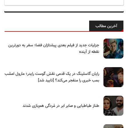
آخرین مطالب
جزئیات جدید از فیلم بعدی پیشتازان فضا؛ سفر به دورترین
نقطه از آینده
رایان گاسلینگ در یک قدمی نقش گوست رایدر؛ مارول امشب
بمب خبری را منفجر می‌کند؟ [تایید شد]
طناز طباطبایی و صابر ابر در مُردگی هم‌بازی شدند