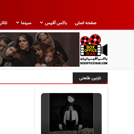
صفحه اصلی
باکس آفیس
سینما
تئاتر
ب
ا
نازنین طلعتی
ک
س
آ
ف
ی
س
ا
ی