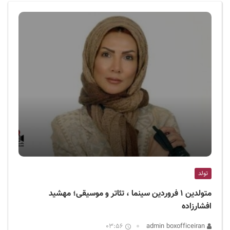
ف
ی
س
ا
ی
ر
ا
ن
تولد
متولدین ۱ فروردین سینما ، تئاتر و موسیقی؛ مهشید
افشارزاده
03:56
admin boxofficeiran