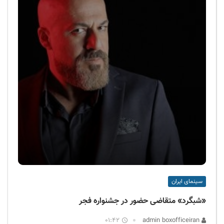
سینمای ایران
«شبگرد» متقاضی حضور در جشنواره فجر
01:42
admin boxofficeiran