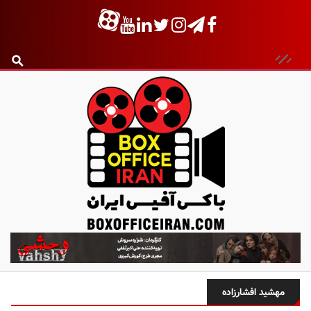
ب
ا
ک
س
مهشید افشارزاده
آ