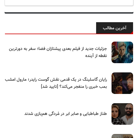
آخرین مطالب
جزئیات جدید از فیلم بعدی پیشتازان فضا؛ سفر به دورترین
نقطه از آینده
رایان گاسلینگ در یک قدمی نقش گوست رایدر؛ مارول امشب
بمب خبری را منفجر می‌کند؟ [تایید شد]
طناز طباطبایی و صابر ابر در مُردگی هم‌بازی شدند