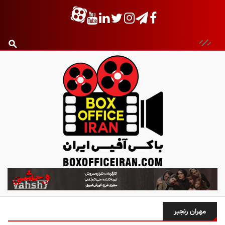
ب
ا
ک
س
مهران رنجبر
آ