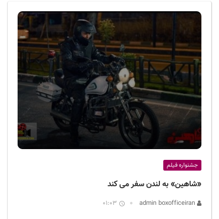
ف
ی
س
ا
ی
ر
ا
ن
جشنواره فیلم
«شاهین» به لندن سفر می کند
01:03
admin boxofficeiran