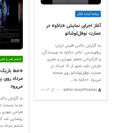
ر
ا
برنامه آینده تئاتر
ن
آغاز اجرای نمایش «دِلاو» در
عمارت نوفل‌لوشاتو
به گزارش باکس افیس ایران:
پرفورمنس- تئاتر «دِلاو» به نویسندگی
و کارگردانی جعفر مهیاری و مجری
فیلم هنر و تجرب
طرحی داود نامور از ۱۸ خرداد در
«خط باریک 
عمارت نوفل‌لوشاتو روی صحنه
مرداد روی پ
می‌رود. «دِلاو» به...
می‌رود
01:04
admin boxofficeiran
به گزارش باکس
جدید مستند «خ
طراحی مهدی را
رونمایی شد که ا
ششم مرداد ماه