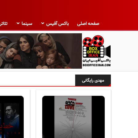
صفحه اصلی
باکس آفیس
سینما
تئاتر
ب
ا
مهدی رایگانی
ک
س
آ
ف
ی
س
ا
ی