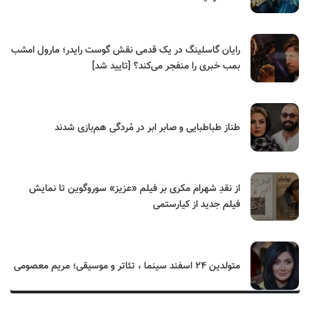
رایان گاسلینگ در یک قدمی نقش گوست رایدر؛ مارول امشب
بمب خبری را منفجر می‌کند؟ [تایید شد]
طناز طباطبایی و صابر ابر در مُردگی هم‌بازی شدند
از نقدِ شهرام مکری بر فیلم «عزیز» سوروگوین تا نمایش
فیلم جدید از کیارستمی
متولدین ۲۴ اسفند سینما ، تئاتر و موسیقی؛ مریم معصومی