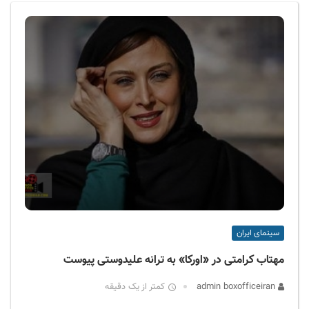
ف
ی
س
ا
ی
ر
ا
ن
سینمای ایران
مهتاب کرامتی در «اورکا» به ترانه علیدوستی پیوست
admin boxofficeiran
کمتر از یک دقیقه