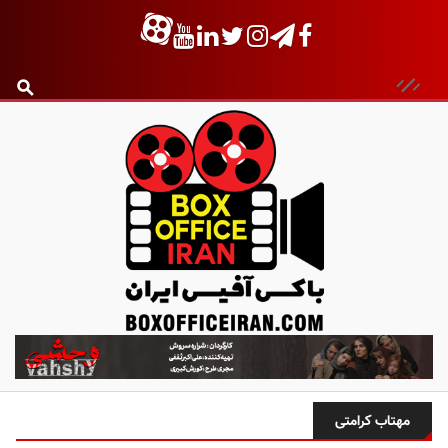
ب
ا
ک
س
مهتاب کرامتی
آ