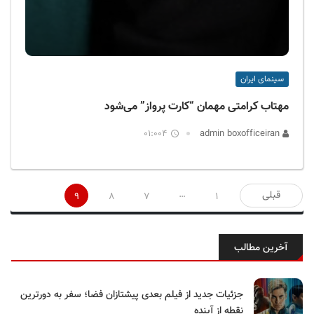
سینمای ایران
مهتاب کرامتی مهمان “کارت پرواز” می‌شود
01:004
admin boxofficeiran
صفحه‌بندی
…
قبلی
9
8
7
1
نوشته‌ها
آخرین مطالب
جزئیات جدید از فیلم بعدی پیشتازان فضا؛ سفر به دورترین
نقطه از آینده