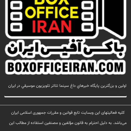
اولين و بزرگترين پايگاه خبرهاي داغ سينما تئاتر تلويزيون موسيقي در ايران
تماس با ما
کلیه فعالیتهای این وبسایت تابع قوانین و مقررات جمهوری اسلامی ایران
می‌باشد. به دلیل احترام به قانون مؤلفین و مصنفین استفاده از مطالب این