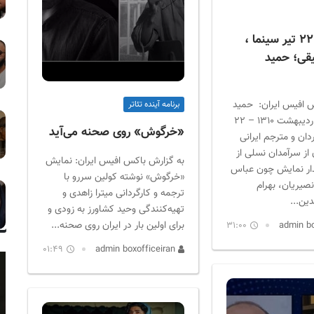
درگذشتگان ۲۲ تیر سینما ،
یقی؛ حمید
 افیس ایران: حمید
برنامه آینده تئاتر
سمندریان (۹ اردیبهشت ۱۳۱۰ – ۲۲
«خرگوش» روی صحنه می‌آید
) کارگردان و مترجم ایرانی
از سرآمدان نسلی از
به گزارش باکس افیس ایران: نمایش
مدار نمایش چون عباس
«خرگوش»‌ نوشته‌ کولین سررو با
صیریان، بهرام
ترجمه و کارگردانی میترا زاهدی و
دین...
تهیه‌کنندگی وحید کشاورز به‌ زودی و
برای اولین بار در ایران روی صحنه...
31:00
01:49
admin boxofficeiran