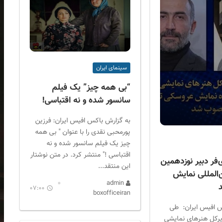
سینمای ایران
“بی همه چیز” یک فیلم
سانسور شده و نه اقتباسی!
به گزارش باکس افیس ایران: فرزین
پورمحبی نقدی را با عنوان " بی همه
چیز یک فیلم سانسور شده و نه
اقتباسی !" منتشر کرد. در متن نوشتار
فر دبیر نوزدهمین
این منتقد...
‌المللی نمایش
admin
07:00
boxofficeiran
س افیس ایران: طی
یرکل هنرهای نمایشی