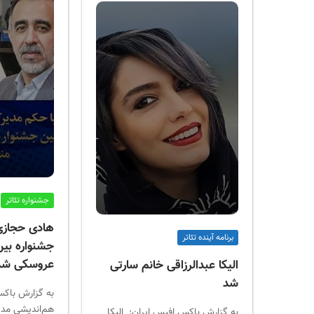
جشنواره تئاتر
هادی حجازی‌
برنامه آینده تئاتر
جشنواره بین
عروسکی شد
الیکا عبدالرزاقی خانم سارتی
شد
به گزارش باک
هم‌اندیشی مد
به گزارش باکس افیس ایران: الیکا