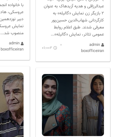
با خانواده ان
عبدالرزاقی و هدیه آزیدهاک به عنوان
عروسکی، هادی 
۲ بازیگر زن نمایش «گالیله» به
دبیر نوزدهمین 
کارگردانی شهاب‌الدین حسین‌پور
نمایش عروسکی
معرفی شدند. طبق اعلام روابط
منصوب شد....
عمومی تئاتر، نمایش «گالیله»...
admin
admin
01:002
boxofficeiran
boxofficeiran