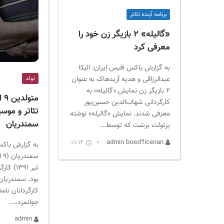
برنامه آینده تئاتر
«گالیله» ۲ بازیگر زن خود را
معرفی کرد
به گزارش باکس افیس ایران: الیکا
عبدالرزاقی و هدیه آزیدهاک به عنوان
تولد
۲ بازیگر زن نمایش «گالیله» به
مت
کارگردانی شهاب‌الدین حسین‌پور
تئاتر و موس
معرفی شدند. نمایش «گالیله» نوشته
سمندریان
برتولت برشت که توسط...
01:12
admin boxofficeiran
به گزارش باکس
تیر ۱۳۹۱
بود. سمندریان 
کارگردانان نا
جوانمرد،...
admin