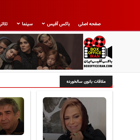
صفحه اصلی
باکس آفیس
سینما
تئاتر
ب
ا
ملاقات بانوی سالخورده
ک
س
آ
ف
ی
س
ا
ی