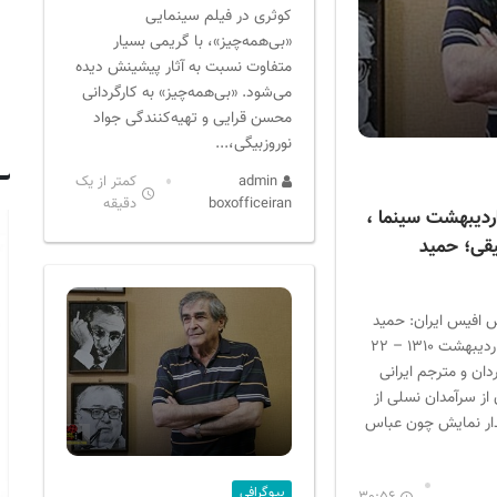
کوثری در فیلم سینمایی
«بی‌همه‌چیز»، با گریمی بسیار
متفاوت نسبت به آثار پیشینش دیده
می‌شود. «بی‌همه‌چیز» به کارگردانی
محسن قرایی و تهیه‌کنندگی جواد
نوروزبیگی،...
admin
کمتر از یک
boxofficeiran
دقیقه
ولدین ۹ اردیبهشت سینما ،
یقی؛ حمید
 افیس ایران: حمید
سمندریان (۹ اردیبهشت ۱۳۱۰ – ۲۲
) کارگردان و مترجم ایرانی
از سرآمدان نسلی از
مدار نمایش چون عباس
بیوگرافی