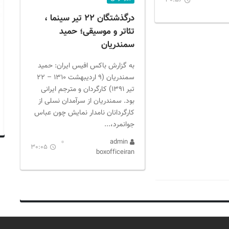
30:56
درگذشتگان ۲۲ تیر سینما ،
تئاتر و موسیقی؛ حمید
سمندریان
به گزارش باکس افیس ایران: حمید
سمندریان (۹ اردیبهشت ۱۳۱۰ – ۲۲
تیر ۱۳۹۱) کارگردان و مترجم ایرانی
بود. سمندریان از سرآمدان نسلی از
کارگردانان نامدار نمایش چون عباس
جوانمرد،...
admin
30:05
boxofficeiran