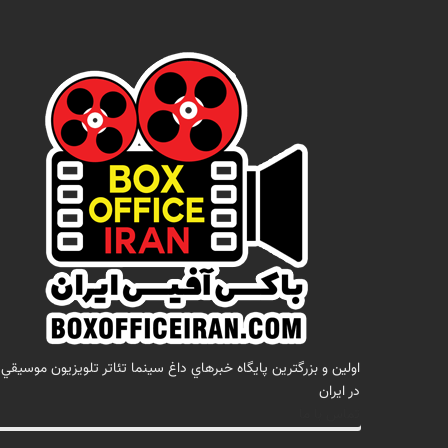
اولين و بزرگترين پايگاه خبرهاي داغ سينما تئاتر تلويزيون موسيقي
در ايران
تماس با ما