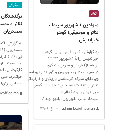
ر
بیوگرافی
ا
تولد
ن
تئاتر و موس
متولدین ۱ شهریور سینما ،
سمندریان
تئاتر و موسیقی؛ گوهر
خیراندیش
به گزارش باکس
به گزارش باکس افیس ایران: گوهر
تیر ۱۳۹۱
خیراندیش (زادهٔ ۱ شهریور ۱۳۳۳
بود. سمندریان 
در شیراز) بازیگر و مدرس بازیگری
کارگردانان نا
در سینما، تئاتر، تلویزیون و گوینده رادیو است.
جوانمرد، علی ن
وی دارای مدرک کارشناسی بازیگری و کارگردانی
بیضایی، رکن‌ال
تئاتر از دانشکده هنرهای زیبا است. گوهر
خیراندیش زمینه فعالیت
admin boxofficeiran
سینما، تئاتر، تلویزیون، رادیو تولد ۱...
13:06
admin boxofficeiran