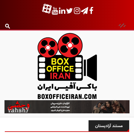
ب
ا
ک
س
مستند آزادیستان
آ