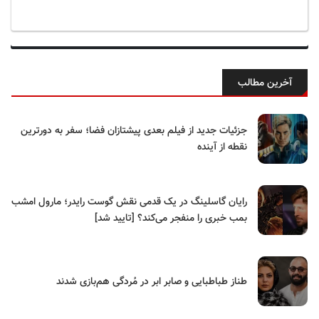
آخرین مطالب
جزئیات جدید از فیلم بعدی پیشتازان فضا؛ سفر به دورترین
نقطه از آینده
رایان گاسلینگ در یک قدمی نقش گوست رایدر؛ مارول امشب
بمب خبری را منفجر می‌کند؟ [تایید شد]
طناز طباطبایی و صابر ابر در مُردگی هم‌بازی شدند