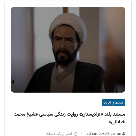
ف
ی
س
ا
ی
ر
ا
ن
سینمای ایران
مستند بلند «آزادیستان» روایت زندگی سیاسی «شیخ محمد
خیابانی»
admin boxofficeiran
کمتر از یک دقیقه