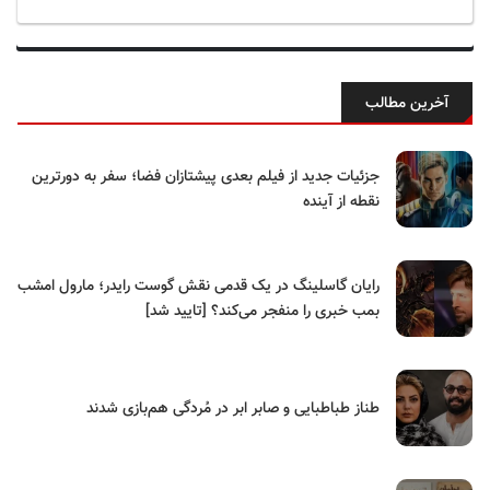
آخرین مطالب
جزئیات جدید از فیلم بعدی پیشتازان فضا؛ سفر به دورترین
نقطه از آینده
رایان گاسلینگ در یک قدمی نقش گوست رایدر؛ مارول امشب
بمب خبری را منفجر می‌کند؟ [تایید شد]
طناز طباطبایی و صابر ابر در مُردگی هم‌بازی شدند