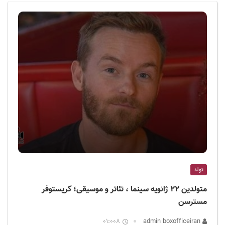
ف
ی
س
ا
ی
ر
ا
ن
تولد
متولدین ۲۲ ژانویه سینما ، تئاتر و موسیقی؛ کریستوفر
مسترسن
01:008
admin boxofficeiran