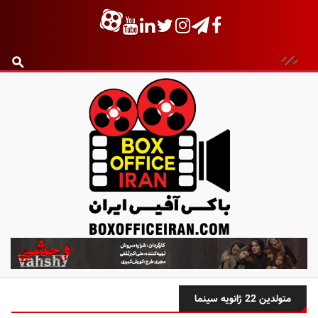
ب
ا
ک
س
متولدین 22 ژانویه سینما
آ