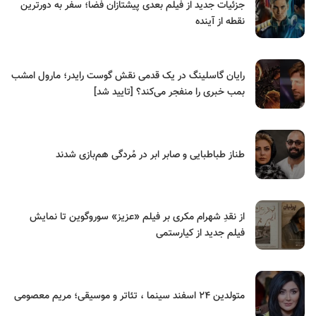
جزئیات جدید از فیلم بعدی پیشتازان فضا؛ سفر به دورترین
نقطه از آینده
رایان گاسلینگ در یک قدمی نقش گوست رایدر؛ مارول امشب
بمب خبری را منفجر می‌کند؟ [تایید شد]
طناز طباطبایی و صابر ابر در مُردگی هم‌بازی شدند
از نقدِ شهرام مکری بر فیلم «عزیز» سوروگوین تا نمایش
فیلم جدید از کیارستمی
متولدین ۲۴ اسفند سینما ، تئاتر و موسیقی؛ مریم معصومی