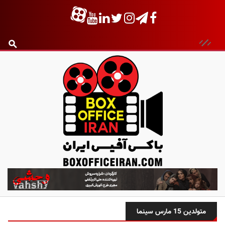
ب
ا
ک
س
متولدین 15 مارس سینما
آ