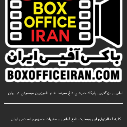
اولين و بزرگترين پايگاه خبرهاي داغ سينما تئاتر تلويزيون موسيقي در ايران
تماس با ما
کلیه فعالیتهای این وبسایت تابع قوانین و مقررات جمهوری اسلامی ایران