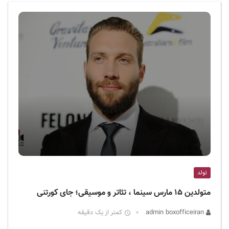
ف
ی
س
ا
ی
ر
ا
ن
تولد
متولدین ۱۵ مارس سینما ، تئاتر و موسیقی؛ جای کورتنی
admin boxofficeiran
کمتر از یک دقیقه