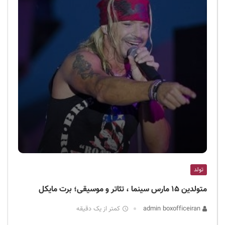
تولد
متولدین ۱۵ مارس سینما ، تئاتر و موسیقی؛ برت مایکل
admin boxofficeiran
کمتر از یک دقیقه