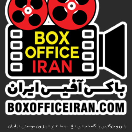
اولين و بزرگترين پايگاه خبرهاي داغ سينما تئاتر تلويزيون موسيقي در ايران