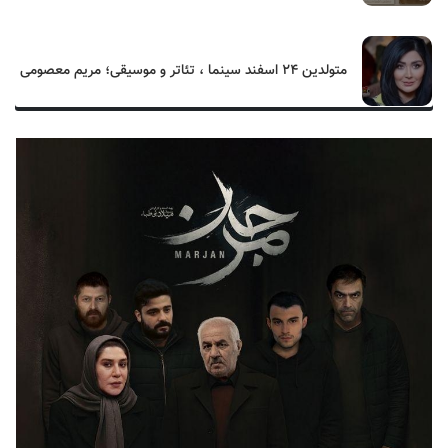
متولدین ۲۴ اسفند سینما ، تئاتر و موسیقی؛ مریم معصومی