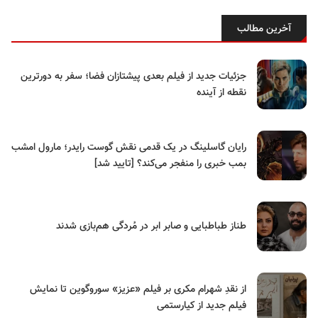
آخرین مطالب
جزئیات جدید از فیلم بعدی پیشتازان فضا؛ سفر به دورترین
نقطه از آینده
رایان گاسلینگ در یک قدمی نقش گوست رایدر؛ مارول امشب
بمب خبری را منفجر می‌کند؟ [تایید شد]
طناز طباطبایی و صابر ابر در مُردگی هم‌بازی شدند
از نقدِ شهرام مکری بر فیلم «عزیز» سوروگوین تا نمایش
فیلم جدید از کیارستمی