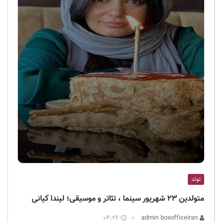
تولد
متولدین ۲۳ شهریور سینما ، تئاتر و موسیقی؛ لیندا کیانی
04:26
admin boxofficeiran