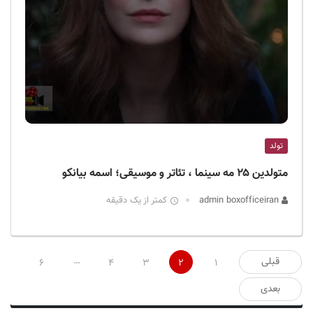
تولد
متولدین ۲۵ مه سینما ، تئاتر و موسیقی؛ اسمه بیانکو
admin boxofficeiran
کمتر از یک دقیقه
صفحه‌بندی
…
قبلی
6
4
3
2
1
نوشته‌ها
بعدی