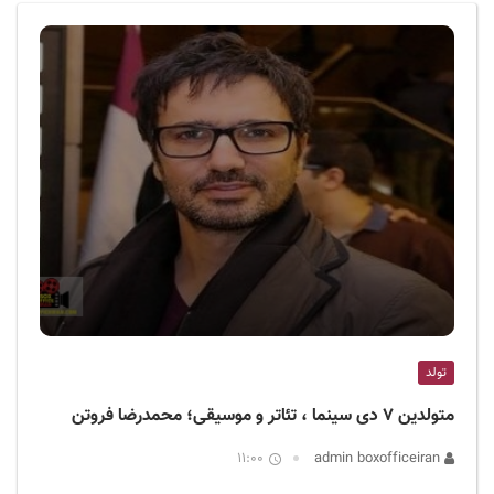
ف
ی
س
ا
ی
ر
ا
ن
تولد
متولدین ۷ دی سینما ، تئاتر و موسیقی؛ محمدرضا فروتن
11:00
admin boxofficeiran