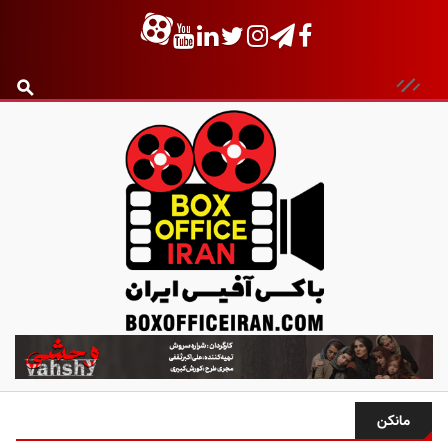
ب
ا
ک
س
مانکن
آ