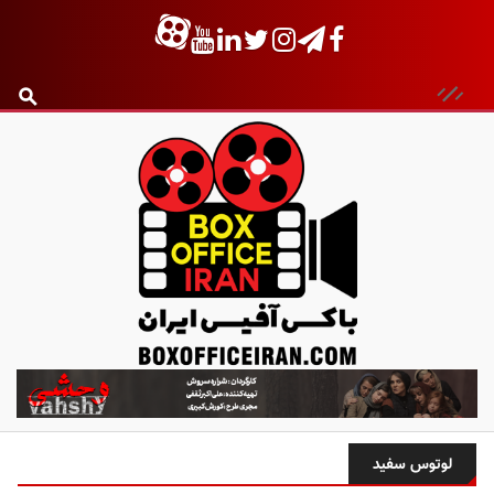
ب
ا
ک
س
لوتوس سفید
آ