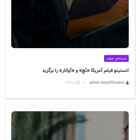
سینمای جهان
انستیتو فیلم آمریکا «نُچ» و «آواتار» را برگزید
02:00
admin boxofficeiran