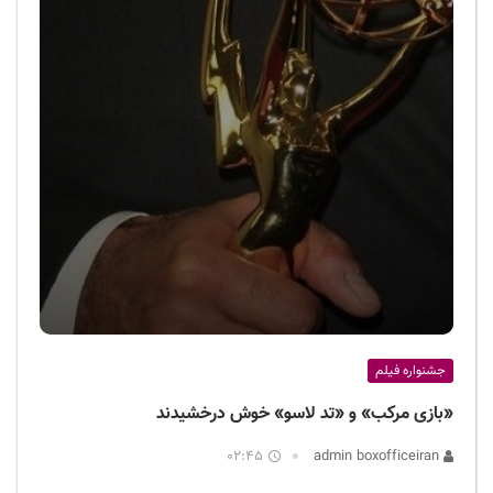
جشنواره فیلم
«بازی مرکب» و «تد لاسو» خوش درخشیدند
02:45
admin boxofficeiran