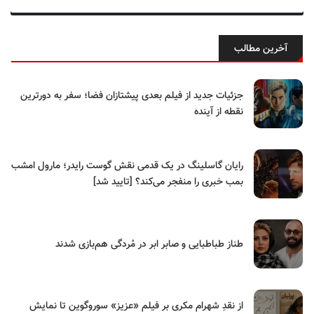
آخرین مطالب
جزئیات جدید از فیلم بعدی پیشتازان فضا؛ سفر به دورترین
نقطه از آینده
رایان گاسلینگ در یک قدمی نقش گوست رایدر؛ مارول امشب
بمب خبری را منفجر می‌کند؟ [تایید شد]
طناز طباطبایی و صابر ابر در مُردگی هم‌بازی شدند
از نقدِ شهرام مکری بر فیلم «عزیز» سوروگوین تا نمایش