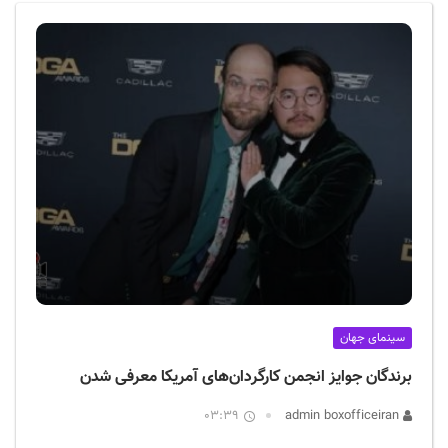
ف
ی
س
ا
ی
ر
ا
ن
سینمای جهان
برندگان جوایز انجمن کارگردان‌های آمریکا معرفی شدن
03:39
admin boxofficeiran