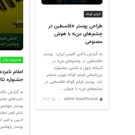
ر
ا
فیلم کوتاه
ن
طراحی پوستر «فلسطین در
چشم‌های من» با هوش
مصنوعی
به گزارش باکس افیس ایران: پوستر
جشنواره تئاتر
«فلسطین در چشم‌های من» در
آستانه چهل‌ و یکمین جشنواره
اعلام نامزد
بین‌المللی فیلم کوتاه تهران منتشر
جشنواره تئا
شد. پوستر فیلم کوتاه «فلسطین در
چشم‌های من» با عنوان...
به گزارش باکس
نامزدهای بخش
02:21
admin boxofficeiran
پوستر چهلمین 
تئاتر فجر اعلام
ادیبی و امیر 
پوستر چهلمین 