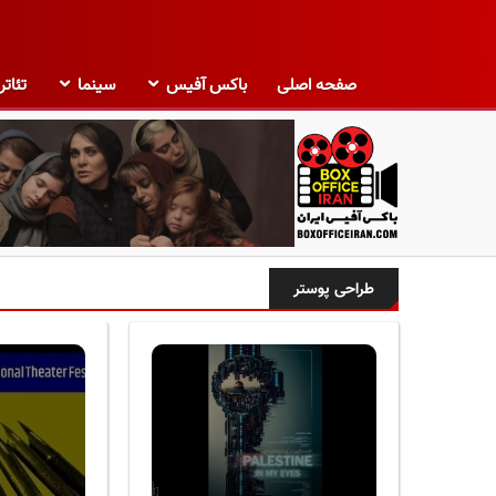
صفحه اصلی
باکس آفیس
سینما
تئاتر
ب
ا
طراحی پوستر
ک
س
آ
ف
ی
س
ا
ی