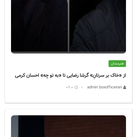
هنرمندان
از «خاک بر سرتانِ» گرشا رضایی تا «به تو چه» احسان کرمی
09:0
admin boxofficeiran