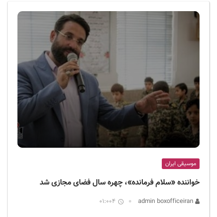
ف
ی
س
ا
ی
ر
ا
ن
موسیقی ایران
خواننده «سلام فرمانده»، چهره سال فضای مجازی شد
01:004
admin boxofficeiran