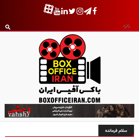
ب
ا
ک
س
سلام فرمانده
آ