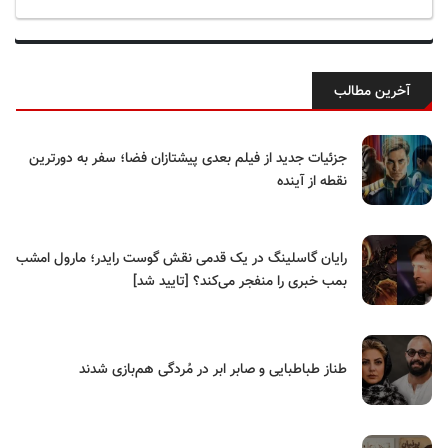
آخرین مطالب
جزئیات جدید از فیلم بعدی پیشتازان فضا؛ سفر به دورترین
نقطه از آینده
رایان گاسلینگ در یک قدمی نقش گوست رایدر؛ مارول امشب
بمب خبری را منفجر می‌کند؟ [تایید شد]
طناز طباطبایی و صابر ابر در مُردگی هم‌بازی شدند