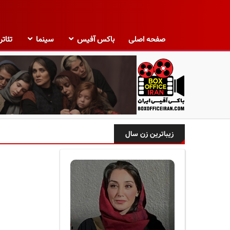
صفحه اصلی
باکس آفیس
سینما
تئاتر
ب
ا
زیباترین زن سال
ک
س
آ
ف
ی
س
ا
ی