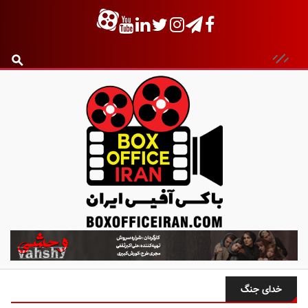
ب
ا
ک
س
خدای جنگ
آ