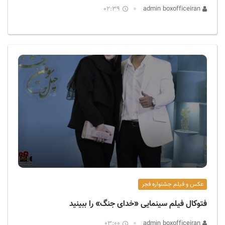
02:39
admin boxofficeiran
عکس و فیلم جشنواره فجر
فتوکال فیلم سینمایی «خدای جنگ» را ببینید
03:00
admin boxofficeiran