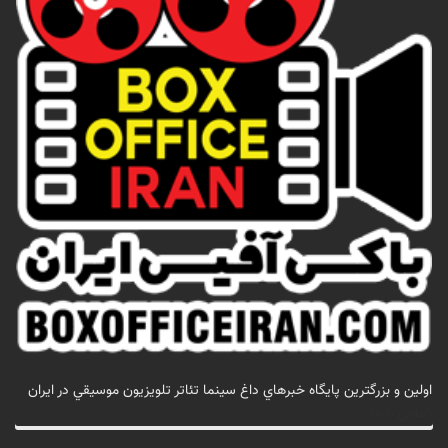
اولين و بزرگترين پايگاه خبرهاي داغ سينما تئاتر تلويزيون موسيقي در ايران
تماس با ما