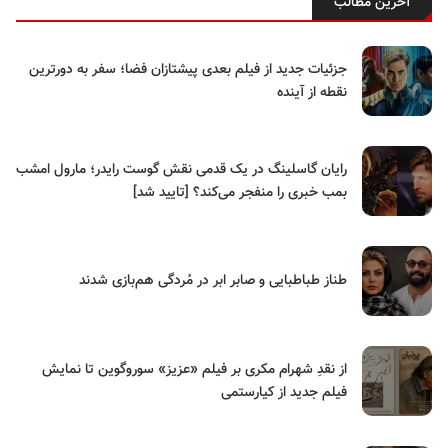
آخرین مطالب
جزئیات جدید از فیلم بعدی پیشتازان فضا؛ سفر به دورترین
نقطه از آینده
رایان گاسلینگ در یک قدمی نقش گوست رایدر؛ مارول امشب
بمب خبری را منفجر می‌کند؟ [تایید شد]
طناز طباطبایی و صابر ابر در مُردگی هم‌بازی شدند
از نقدِ شهرام مکری بر فیلم «عزیز» سوروگوین تا نمایش
فیلم جدید از کیارستمی