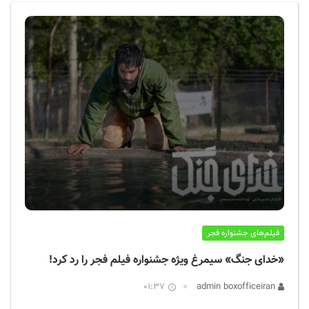
ف
ی
س
ا
ی
ر
ا
ن
فیلم‌های جشنواره فجر
«خدای جنگ» سیمرغ ویژه جشنواره فیلم فجر را رد کرد!
01:37
admin boxofficeiran