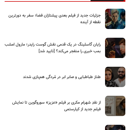
جزئیات جدید از فیلم بعدی پیشتازان فضا؛ سفر به دورترین
نقطه از آینده
رایان گاسلینگ در یک قدمی نقش گوست رایدر؛ مارول امشب
بمب خبری را منفجر می‌کند؟ [تایید شد]
طناز طباطبایی و صابر ابر در مُردگی هم‌بازی شدند
از نقدِ شهرام مکری بر فیلم «عزیز» سوروگوین تا نمایش
فیلم جدید از کیارستمی