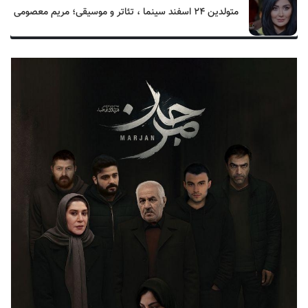
متولدین ۲۴ اسفند سینما ، تئاتر و موسیقی؛ مریم معصومی