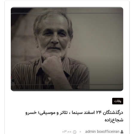
ف
ی
س
ا
ی
ر
ا
ن
وفات
درگذشتگان ۲۴ اسفند سینما ، تئاتر و موسیقی؛ خسرو
شجاع‌زاده
03:00
admin boxofficeiran