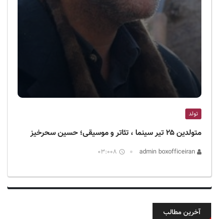
تولد
متولدین ۲۵ تیر سینما ، تئاتر و موسیقی؛ حسین سحرخیز
03:008
admin boxofficeiran
آخرین مطالب