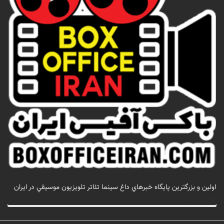
اولين و بزرگترين پايگاه خبرهاي داغ سينما تئاتر تلويزيون موسيقي در ايران
تماس با ما