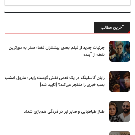
آخرین مطالب
جزئیات جدید از فیلم بعدی پیشتازان فضا؛ سفر به دورترین
نقطه از آینده
رایان گاسلینگ در یک قدمی نقش گوست رایدر؛ مارول امشب
بمب خبری را منفجر می‌کند؟ [تایید شد]
طناز طباطبایی و صابر ابر در مُردگی هم‌بازی شدند