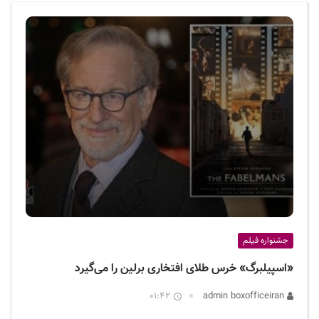
ف
ی
س
ا
ی
ر
ا
ن
جشنواره فیلم
«اسپیلبرگ» خرس طلای افتخاری برلین را می‌گیرد
01:42
admin boxofficeiran