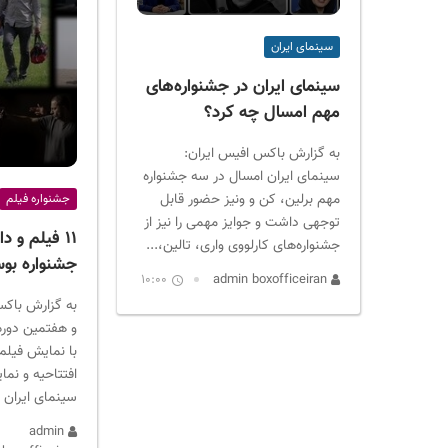
ر
ا
سینمای ایران
ن
سینمای ایران در جشنواره‌های
مهم امسال چه کرد؟
به گزارش باکس افیس ایران:
سینمای ایران امسال در سه جشنواره
مهم برلین، کن و ونیز حضور قابل
جشنواره فیلم
توجهی داشت و جوایز مهمی را نیز از
۱۱ فیلم و دا
جشنواره‌های کارلووی واری، تالین،...
جشنواره بو
10:00
admin boxofficeiran
به گزارش باکس
و هفتمین دوره
با نمایش فیلم 
افتتاحیه و نما
سینمای ایران ه
admin