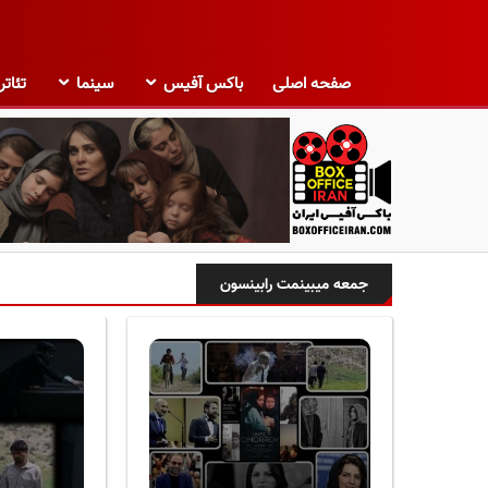
صفحه اصلی
باکس آفیس
سینما
تئاتر
ب
ا
جمعه میبینمت رابینسون
ک
س
آ
ف
ی
س
ا
ی