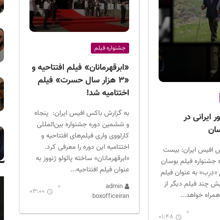
جشنواره فیلم
«ابرقهرمانان» فیلم افتتاحیه و
«۳‌ هزار سال حسرت» فیلم
اختتامیه شد!
به گزارش باکس افیس ایران: پنجاه
ور ایرانی در
و ششمین دوره جشنواره بین‌المللی
سان
کارلووی واری فیلم‌های افتتاحیه و
اختتامیه این دوره را معرفی کرد.
 افیس ایران: بیست
«ابرقهرمانان» ساخته پائولو ژنووز به
 جشنواره فیلم بوسان
عنوان فیلم افتتاحیه...
«دِرِب» به عنوان فیلم
یش چند فیلم دیگر از
admin
03:00
مراه خواهد...
boxofficeiran
01:48