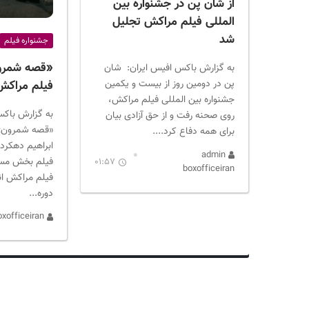
از شان پن در جشنواره بین
المللی فیلم مراکش تجلیل
شد
جشنواره فیلم
«قصه شمرون
به گزارش باکس افیس ایران: شان
پن در دومین روز از بیست و یکمین
فیلم مراکش
جشنواره بین المللی فیلم مراکش،
به گزارش باکس
روی صحنه رفت و از حق آزادی بیان
«قصه شمرون» ب
برای همه دفاع کرد....
admin
فیلم بخش مسا
01:57
boxofficeiran
فیلم مراکش ان
دوره...
admin boxofficeiran