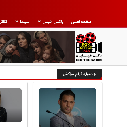
صفحه اصلی
باکس آفیس
سینما
تئاتر
ب
ا
جشنواره فیلم مراکش
ک
س
آ
ف
ی
س
ا
ی