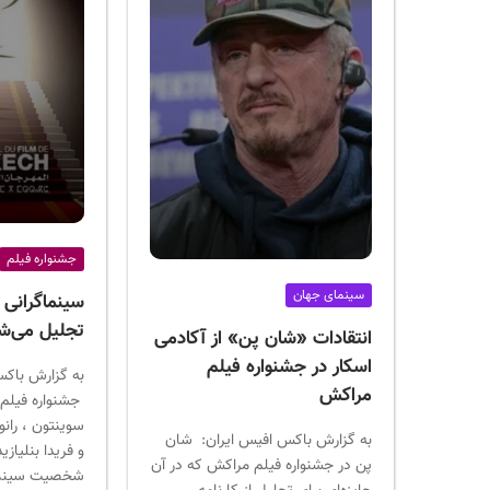
جشنواره فیلم
سینمای جهان
سینماگرانی
تجلیل می‌ش
انتقادات «شان پن» از آکادمی
اسکار در جشنواره فیلم
به گزارش باکس
مراکش
جشنواره فیلم 
سوینتون ، ران
به گزارش باکس افیس ایران: شان
پن در جشنواره فیلم مراکش که در آن
شخصیت سینمای