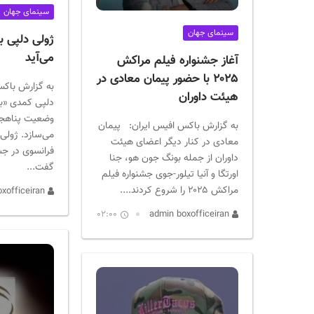
ر
سینمای جهان
ا
سینمای جهان
ن
ژولی دلپی ب
می‌آید
آغاز جشنواره فیلم مراکش
۲۰۲۵ با حضور پیمان معادی در
به گزارش باکس
هیئت داوران
دلپی کمدی «بربر
وضعیت پناهجو
به گزارش باکس افیس ایران: پیمان
می‌سازد. ژولی 
معادی در کنار دیگر اعضای هیئت
فرانسوی در جش
داوران از جمله بونگ جون هو، جنا
گفت...
اورتگا و آنیا تیلور-جوی جشنواره فیلم
مراکش ۲۰۲۵ را شروع کردند....
admin boxofficeiran
02:00
admin boxofficeiran