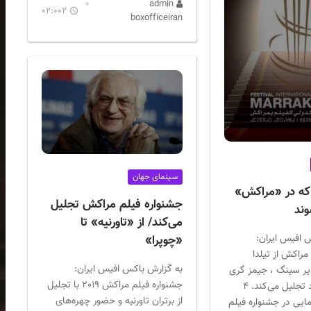
admin
02:002
boxofficeiran
سینمای جهان
 که در «مراکش»
جشنواره فیلم مراکش تجلیل
وند
می‌کند/ از «تاورنیه» تا
 افیس ایران:
«چوپرا»
مراکش از تیلدا
به گزارش باکس افیس ایران:
ویر سینگ ، جیمز گری
جشنواره فیلم مراکش 2019 با تجلیل
و فریدا بنلیازید تجلیل می‌کند. ۴
از برتران تاورنیه و حضور چهره‌های
ی در جشنواره فیلم