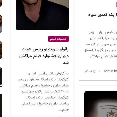
ا یک کمدی سیاه
 افیس ایران: ژولی
ها» را با تمرکز بر
جشنواره فیلم
یان سوری در فرانسه
پائولو سورنتینو رییس هیات
دلپی بازیگر و فیلمساز
داوران جشنواره فیلم مراکش
نواره فیلم مراکش
شد
03:01
به گزارش باکس افیس ایران:
کارگردان برنده اسکار به عنوان رییس
هیات داوران جشنواره فیلم مراکش
۲۰۲۲ انتخاب شد. پائولو سورنتینو
کارگردان ایتالیایی برنده اسکار،
ریاست داوران جشنواره بین‌المللی
فیلم...