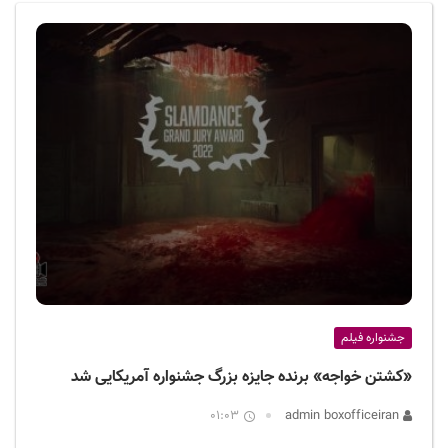
ف
ی
س
ا
ی
ر
ا
ن
جشنواره فیلم
«کشتن خواجه» برنده جایزه بزرگ جشنواره آمریکایی شد
01:03
admin boxofficeiran