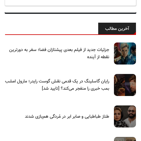
آخرین مطالب
جزئیات جدید از فیلم بعدی پیشتازان فضا؛ سفر به دورترین
نقطه از آینده
رایان گاسلینگ در یک قدمی نقش گوست رایدر؛ مارول امشب
بمب خبری را منفجر می‌کند؟ [تایید شد]
طناز طباطبایی و صابر ابر در مُردگی هم‌بازی شدند