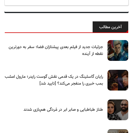
آخرین مطالب
جزئیات جدید از فیلم بعدی پیشتازان فضا؛ سفر به دورترین
نقطه از آینده
رایان گاسلینگ در یک قدمی نقش گوست رایدر؛ مارول امشب
بمب خبری را منفجر می‌کند؟ [تایید شد]
طناز طباطبایی و صابر ابر در مُردگی هم‌بازی شدند