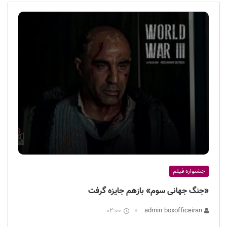
ف
ی
س
ا
ی
ر
ا
ن
جشنواره فیلم
«جنگ جهانی سوم» بازهم جایزه گرفت
02:00
admin boxofficeiran