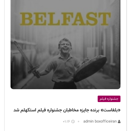
جشنواره فیلم
«بلفاست» برنده جایزه مخاطبان جشنواره فیلم استکهلم شد
01:16
admin boxofficeiran