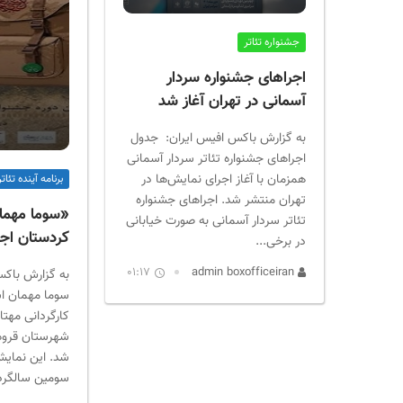
ر
ا
جشنواره تئاتر
ن
اجراهای جشنواره سردار
آسمانی در تهران آغاز شد
به گزارش باکس افیس ایران: جدول
اجراهای جشنواره تئاتر سردار آسمانی
همزمان با آغاز اجرای نمایش‌ها در
برنامه آینده تئاتر
تهران منتشر شد. اجراهای جشنواره
«سوما مهما
تئاتر سردار آسمانی به صورت خیابانی
کردستان اجر
در برخی...
01:17
admin boxofficeiran
به گزارش باک
سوما مهمان ا
کارگردانی مهت
شهرستان قروه 
شد. این نمای
سومین سالگرد.