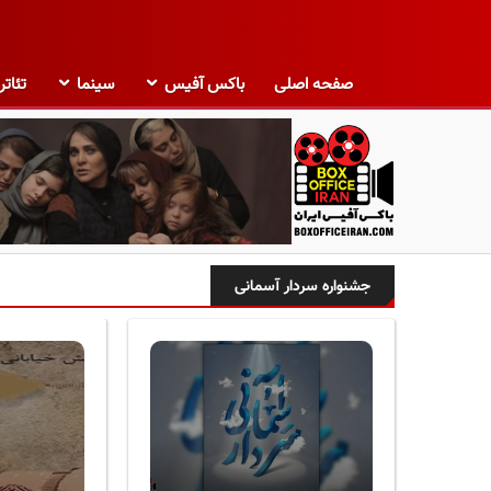
صفحه اصلی
باکس آفیس
سینما
تئاتر
ب
ا
جشنواره سردار آسمانی
ک
س
آ
ف
ی
س
ا
ی