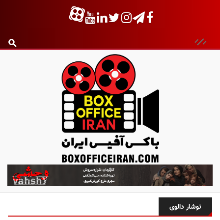
ب
ا
ک
س
توشار دالوی
آ