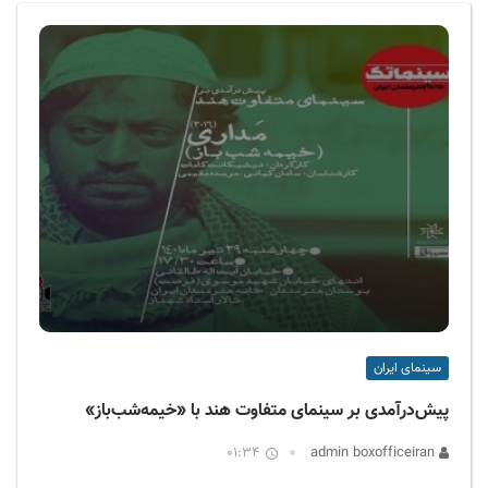
ف
ی
س
ا
ی
ر
ا
ن
سینمای ایران
پیش‌درآمدی بر سینمای متفاوت هند با «خیمه‌شب‌باز»
01:34
admin boxofficeiran