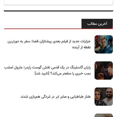
آخرین مطالب
جزئیات جدید از فیلم بعدی پیشتازان فضا؛ سفر به دورترین
نقطه از آینده
رایان گاسلینگ در یک قدمی نقش گوست رایدر؛ مارول امشب
بمب خبری را منفجر می‌کند؟ [تایید شد]
طناز طباطبایی و صابر ابر در مُردگی هم‌بازی شدند