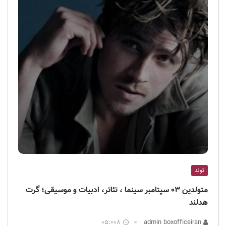
تولد
متولدین ۰۳ سپتامبر سینما ، تئاتر، ادبیات و موسیقی؛ گرت
هدلند
05:008
admin boxofficeiran