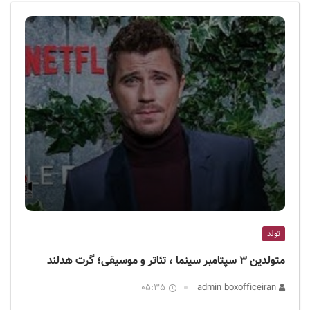
ف
ی
س
ا
ی
ر
ا
ن
تولد
متولدین ۳ سپتامبر سینما ، تئاتر و موسیقی؛ گرت هدلند
05:35
admin boxofficeiran