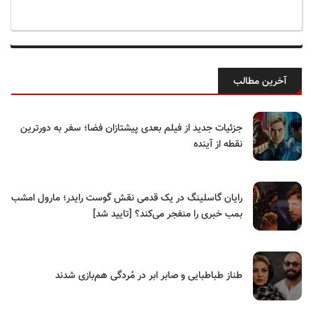
آخرین مطالب
جزئیات جدید از فیلم بعدی پیشتازان فضا؛ سفر به دورترین
نقطه از آینده
رایان گاسلینگ در یک قدمی نقش گوست رایدر؛ مارول امشب
بمب خبری را منفجر می‌کند؟ [تایید شد]
طناز طباطبایی و صابر ابر در مُردگی هم‌بازی شدند