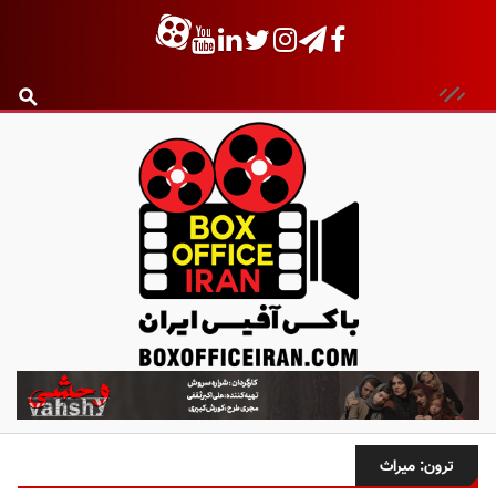
ب
ا
ک
س
ترون: میراث
آ