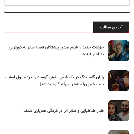
آخرین مطالب
جزئیات جدید از فیلم بعدی پیشتازان فضا؛ سفر به دورترین
نقطه از آینده
رایان گاسلینگ در یک قدمی نقش گوست رایدر؛ مارول امشب
بمب خبری را منفجر می‌کند؟ [تایید شد]
طناز طباطبایی و صابر ابر در مُردگی هم‌بازی شدند