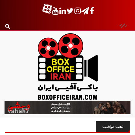
ب
ا
ک
س
تحت مراقبت
آ