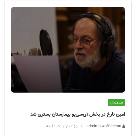
ف
ی
س
ا
ی
ر
ا
ن
هنرمندان
امین تارخ در بخش آی‌سی‌یو بیمارستان بستری شد
admin boxofficeiran
کمتر از یک دقیقه