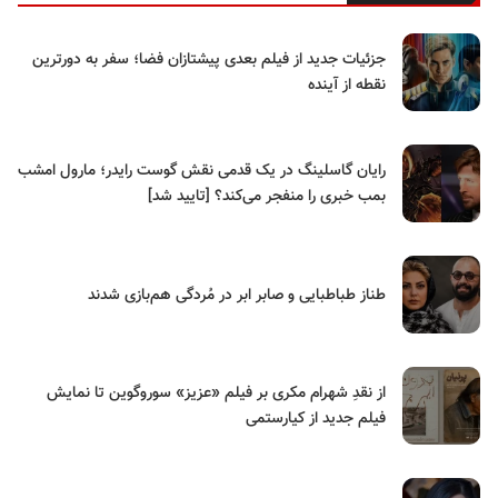
جزئیات جدید از فیلم بعدی پیشتازان فضا؛ سفر به دورترین
نقطه از آینده
رایان گاسلینگ در یک قدمی نقش گوست رایدر؛ مارول امشب
بمب خبری را منفجر می‌کند؟ [تایید شد]
طناز طباطبایی و صابر ابر در مُردگی هم‌بازی شدند
از نقدِ شهرام مکری بر فیلم «عزیز» سوروگوین تا نمایش
فیلم جدید از کیارستمی