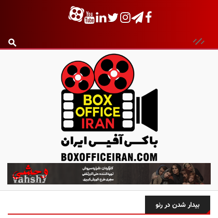
ب
ا
ک
س
بیدار شدن در رنو
آ