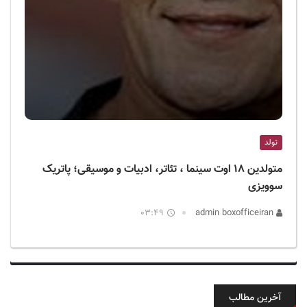
تولد
متولدین ۱۸ اوت سینما ، تئاتر، ادبیات و موسیقی؛ پاتریک
سوویزی
03:49
admin boxofficeiran
آخرین مطالب