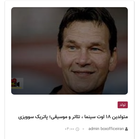
ف
ی
س
ا
ی
ر
ا
ن
تولد
متولدین ۱۸ اوت سینما ، تئاتر و موسیقی؛ پاتریک سوویزی
04:00
admin boxofficeiran