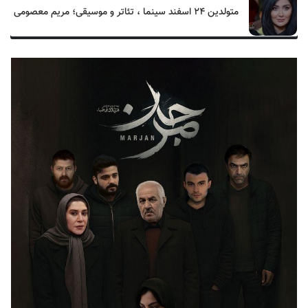
متولدین ۲۴ اسفند سینما ، تئاتر و موسیقی؛ مریم معصومی