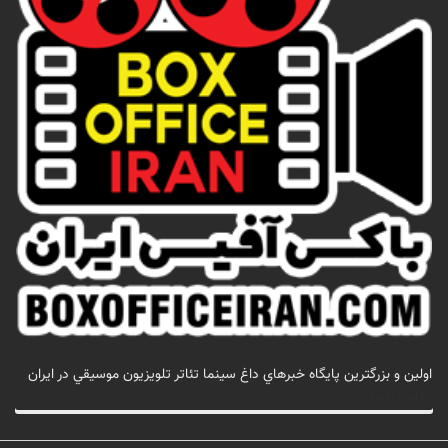
اولين و بزرگترين پايگاه خبرهاي داغ سينما تئاتر تلويزيون موسيقي در ايران
تماس با ما