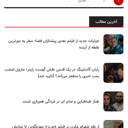
بعدی
2
1
نوشته‌ها
آخرین مطالب
جزئیات جدید از فیلم بعدی پیشتازان فضا؛ سفر به دورترین
نقطه از آینده
رایان گاسلینگ در یک قدمی نقش گوست رایدر؛ مارول امشب
بمب خبری را منفجر می‌کند؟ [تایید شد]
طناز طباطبایی و صابر ابر در مُردگی هم‌بازی شدند
از نقدِ شهرام مکری بر فیلم «عزیز» سوروگوین تا نمایش