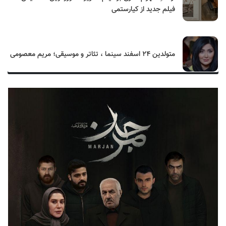
فیلم جدید از کیارستمی
متولدین ۲۴ اسفند سینما ، تئاتر و موسیقی؛ مریم معصومی