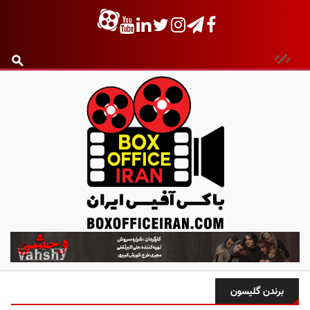
ب
ا
ک
س
برندن گلیسون
آ