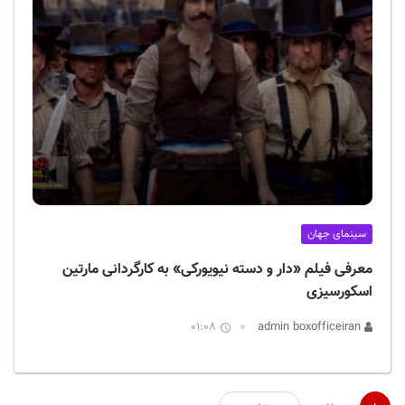
سینمای جهان
معرفی فیلم «دار و دسته نیویورکی» به کارگردانی مارتین
اسکورسیزی
01:08
admin boxofficeiran
صفحه‌بندی