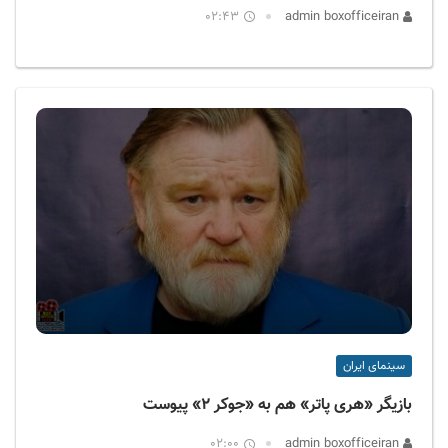
02:43
admin boxofficeiran
سینمای ایران
بازیگر «هری پاتر» هم به «جوکر ۲» پیوست
02:00
admin boxofficeiran