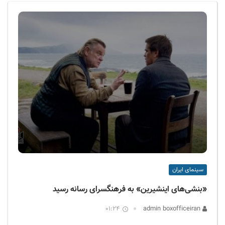
ف
ی
س
ا
ی
ر
ا
ن
سینمای ایران
«بنشی‌های اینشیرین» به فرهنگسرای رسانه رسید
01:24
admin boxofficeiran