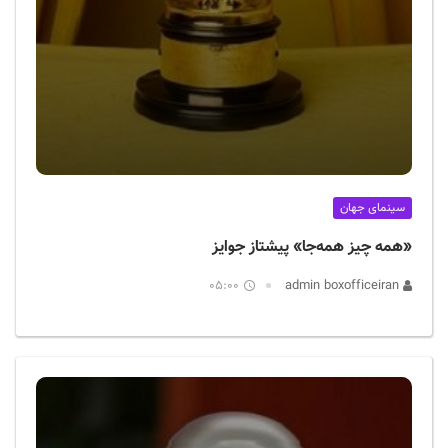
سینمای جهان
«همه چیز همه‌جا» پیشتاز جوایز
05:00
admin boxofficeiran