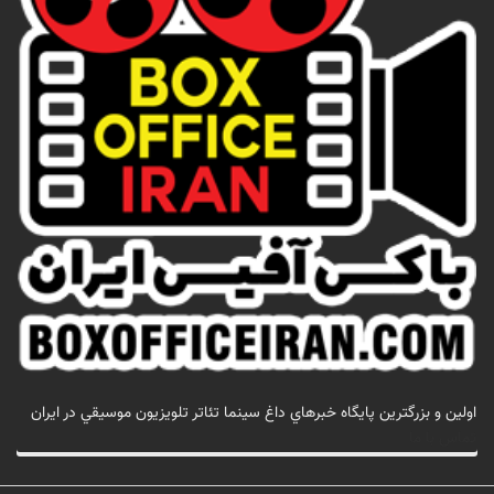
اولين و بزرگترين پايگاه خبرهاي داغ سينما تئاتر تلويزيون موسيقي در ايران
تماس با ما