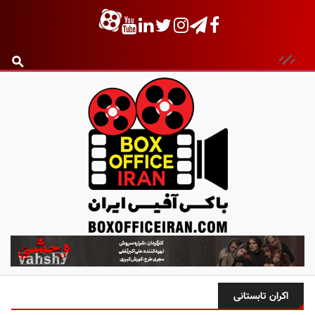
ب
ا
ک
س
اکران تابستانی
آ