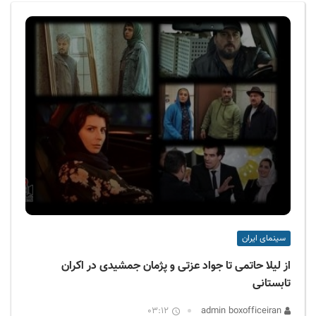
ف
ی
س
ا
ی
ر
ا
ن
سینمای ایران
از لیلا حاتمی تا جواد عزتی و پژمان جمشیدی در اکران
تابستانی
03:12
admin boxofficeiran