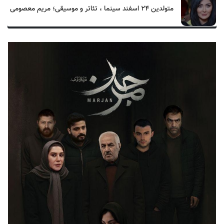
متولدین ۲۴ اسفند سینما ، تئاتر و موسیقی؛ مریم معصومی