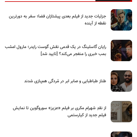
جزئیات جدید از فیلم بعدی پیشتازان فضا؛ سفر به دورترین
نقطه از آینده
رایان گاسلینگ در یک قدمی نقش گوست رایدر؛ مارول امشب
بمب خبری را منفجر می‌کند؟ [تایید شد]
طناز طباطبایی و صابر ابر در مُردگی هم‌بازی شدند
از نقدِ شهرام مکری بر فیلم «عزیز» سوروگوین تا نمایش
فیلم جدید از کیارستمی