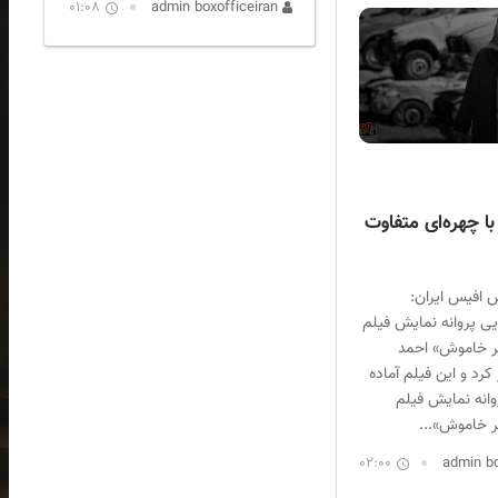
01:08
admin boxofficeiran
با چهره‌ای متفاوت
 افیس ایران:
ی پروانه نمایش فیلم
 خاموش» احمد
کرد و این فیلم آماده
وانه نمایش فیلم
 خاموش»...
02:00