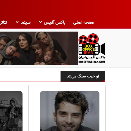
صفحه اصلی
باکس آفیس
سینما
تئاتر
ب
ا
او خوب سنگ می‌زند
ک
س
آ
ف
ی
س
ا
ی