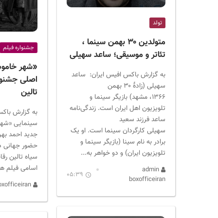
ر
ا
تولد
ن
متولدین ۳۰ بهمن سینما ،
جشنواره فیلم
تئاتر و موسیقی؛ ساعد سهیلی
«شهر خامو
به گزارش باکس افیس ایران: ساعد
اصلی جشنوا
سهیلی (زادهٔ ۳۰ بهمن
تالین
۱۳۶۶، مشهد) بازیگر سینما و
تلویزیون اهل ایران است. زندگی‌نامه
به گزارش باکس
ساعد فرزند سعید
سینمایی «شه
سهیلی کارگردان سینما است. او یک
جدید احمد بهر
برادر به نام سینا (بازیگر سینما و
حضور جهانی د
تلویزیون ایران) و دو خواهر به...
سیاه تالین رقاب
اسامی فیلم ها
admin
05:39
boxofficeiran
admin boxofficeiran