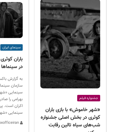
سینمای ایران
باران کوثری 
در سینماها
به گزارش باکس
سازمان سینمای
سینمایی «شهر
جشنواره فیلم
بهرامی را صادر 
اکران است. پر
«شهر خاموش» با بازی باران
سینمایی «شهر
کوثری در بخش اصلی جشنواره
admin boxofficeiran
شب‌های سیاه تالین رقابت