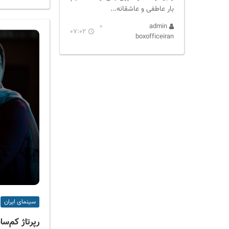
بار عاطفی و عاشقانه‌...
admin
07:02
boxofficeiran
سینمای ایران
رپرتاژ کم‌سا