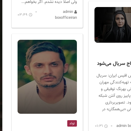
ولی اصلا دیده نشدم. اگر بخواهم...
admin
03:49
boxofficeiran
ج سریال می‌شود
 افیس ایران: سریال
 تهیه‌کنندگی مهران
نی بهرنگ توفیقی و
ییز روی آنتن شبکه
د. تصویربرداری
نی «بی‌همگان» در
تولد
01:31