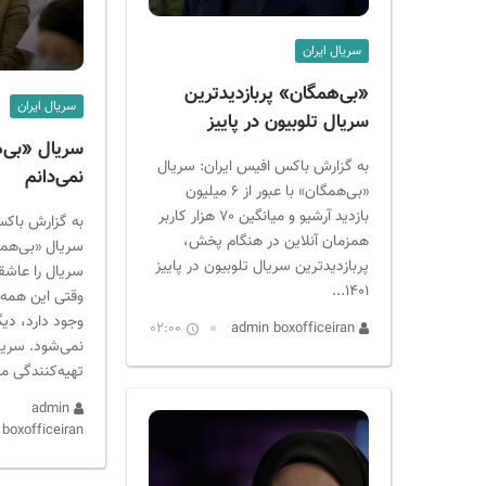
ر
ا
سریال ایران
ن
«بی‌همگان» پربازدیدترین
سریال ایران
سریال تلوبیون در پاییز
سریال «بی‌ه
به گزارش باکس افیس ایران: سریال
نمی‌دانم
«بی‌همگان» با عبور از ۶ میلیون
بازدید آرشیو و میانگین ۷۰ هزار کاربر
به گزارش باکس
همزمان آنلاین در هنگام پخش،
سریال «بی‌هم
پربازدیدترین سریال تلوبیون در پاییز
سریال را عاشقا
۱۴۰۱...
وقتی این همه 
وجود دارد، دی
02:00
admin boxofficeiran
نمی‌شود. سریا
تهیه‌کنندگی مه
admin
boxofficeiran