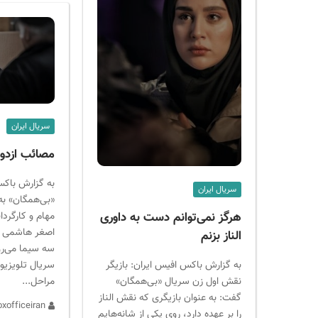
سریال ایران
مصائب ازدوا
به گزارش باکس
سریال ایران
«بی‌همگان» به
مهام و کارگردا
هرگز نمی‌توانم دست به داوری
اصغر هاشمی پا
الناز بزنم
سه سیما می‌رو
به گزارش باکس افیس ایران: بازیگر
سریال تلویزیو
نقش اول زن سریال «بی‌همگان»
مراحل...
گفت: به عنوان بازیگری که نقش الناز
admin boxofficeiran
را بر عهده دارد، روی یکی از شانه‌هایم