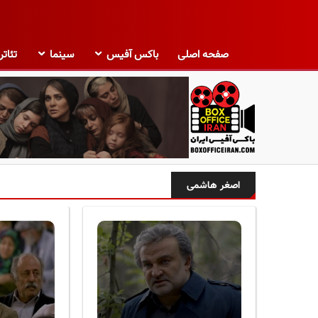
صفحه اصلی
باکس آفیس
سینما
تئاتر
ب
ا
اصغر هاشمی
ک
س
آ
ف
ی
س
ا
ی