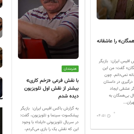
مگان» را عاشقانه
 افیس ایران: بازیگر
گان» گفت: من این
هنرمندان
نه نمی‌دانم. چون
با نقش فرعی «زخم کاری»
درگیری در داستان
بیشتر از نقش اول تلویزیون
گر عشقی ایجاد
ل بی‌همگان به
دیده شدم
ران...
به گزارش باکس افیس ایران: بازیگر
پیشکسوت سینما و تلویزیون، گفت:
04:51
در سریال تلویزیونی «ایلدا» با وجود
این که نقش یک را بازی می‌کردم،