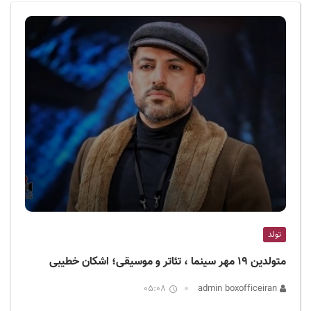
ف
ی
س
ا
ی
ر
ا
ن
تولد
متولدین ۱۹ مهر سینما ، تئاتر و موسیقی؛ اشکان خطیبی
05:08
admin boxofficeiran