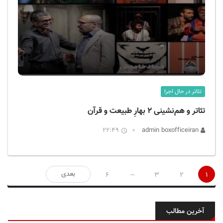
تئاتر در حال اجرا
تئاتر و هم‌نشینی ۲ بهارِ طبیعت و قرآن
22:49
admin boxofficeiran
صفحه‌بندی
…
بعدی
6
3
2
1
نوشته‌ها
آخرین مطالب