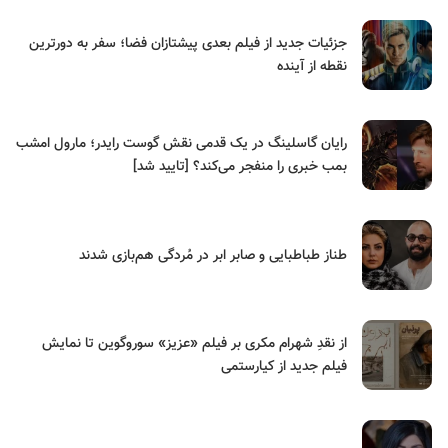
جزئیات جدید از فیلم بعدی پیشتازان فضا؛ سفر به دورترین
نقطه از آینده
رایان گاسلینگ در یک قدمی نقش گوست رایدر؛ مارول امشب
بمب خبری را منفجر می‌کند؟ [تایید شد]
طناز طباطبایی و صابر ابر در مُردگی هم‌بازی شدند
از نقدِ شهرام مکری بر فیلم «عزیز» سوروگوین تا نمایش
فیلم جدید از کیارستمی