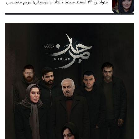
متولدین ۲۴ اسفند سینما ، تئاتر و موسیقی؛ مریم معصومی