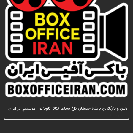
اولين و بزرگترين پايگاه خبرهاي داغ سينما تئاتر تلويزيون موسيقي در ايران
تماس با ما