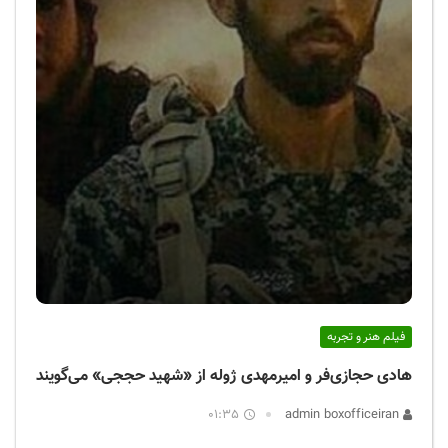
فیلم هنر و تجربه
هادی حجازی‌فر و امیرمهدی ژوله از «شهید حججی» می‌گویند
01:35
admin boxofficeiran