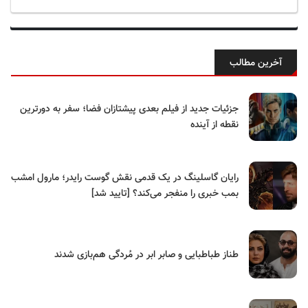
آخرین مطالب
جزئیات جدید از فیلم بعدی پیشتازان فضا؛ سفر به دورترین
نقطه از آینده
رایان گاسلینگ در یک قدمی نقش گوست رایدر؛ مارول امشب
بمب خبری را منفجر می‌کند؟ [تایید شد]
طناز طباطبایی و صابر ابر در مُردگی هم‌بازی شدند