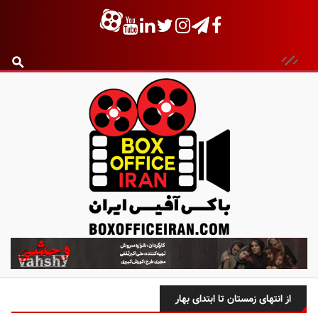
ب
ا
ک
س
از انتهای زمستان تا ابتدای بهار
آ