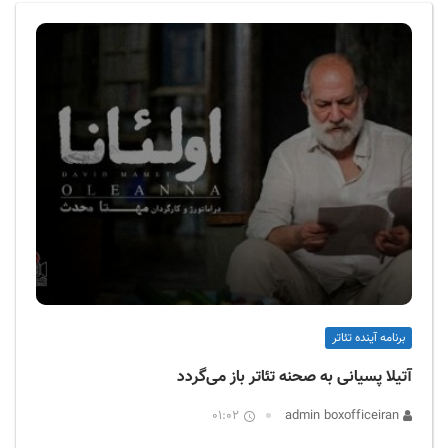
ف
ی
س
ا
ی
ر
ا
ن
برنامه آینده تئاتر
آتیلا پسیانی به صحنه تئاتر باز می‌گردد
01:02
admin boxofficeiran