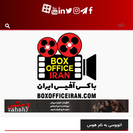
ب
ا
ک
س
اتوبوسی به نام هوس
آ