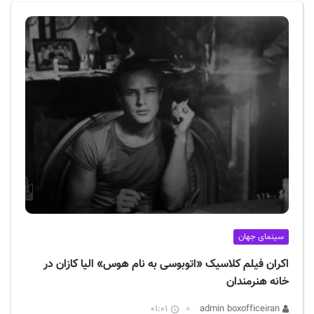
ف
ی
س
ا
ی
ر
ا
ن
سینمای جهان
اکران فیلم کلاسیک «اتوبوسی به نام هوس» الیا کازان در
خانه هنرمندان
01:01
admin boxofficeiran