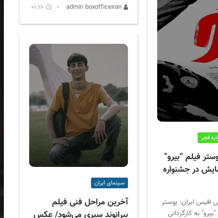
01:18
admin boxofficeiran
ره فجر
وستر فیلم “بیرو”
مایش در جشنواره
سینمای ایران
آخرین مراحل فنی فیلم
 افیس ایران: پوستر
بیرو" به کارگردانی
بیرانوند سپری می‌شود/ عکس