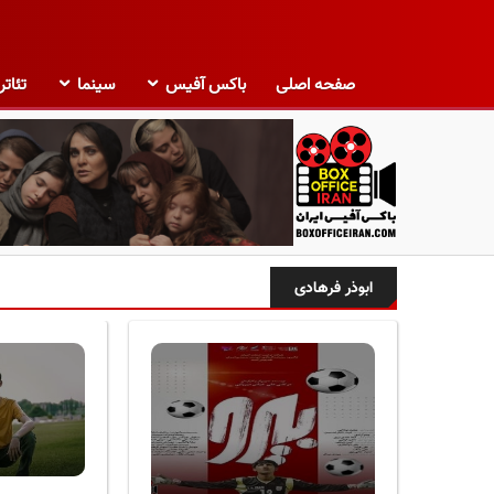
صفحه اصلی
باکس آفیس
سینما
تئاتر
ب
ا
ابوذر فرهادی
ک
س
آ
ف
ی
س
ا
ی