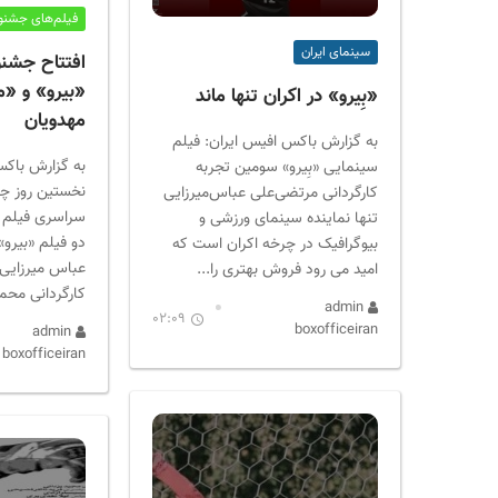
ر
فیلم‌های جشنوا
ا
سینمای ایران
ن
افتتاح جشنو
«بیرو» و «مر
«بِیرو» در اکران تنها ماند‎
مهدویان
به گزارش باکس افیس ایران: فیلم
به گزارش باکس
سینمایی «بِیرو» سومین تجربه
نخستین روز چه
کارگردانی مرتضی‌علی عباس‌میرزایی
سراسری فیلم ف
تنها نماینده سینمای ورزشی و
دو فیلم «بیرو»
بیوگرافیک در چرخه اکران است که
عباس میرزایی و
امید می رود فروش بهتری را...
کارگردانی محمد
admin
02:09
boxofficeiran
admin
boxofficeiran