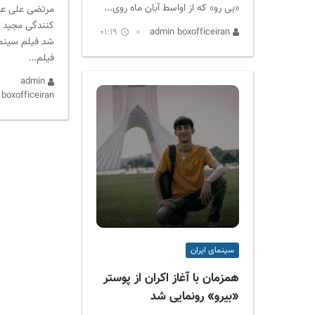
«بی رو» که از اواسط آبان ماه روی...
مرتضی علی عبا
کنندگی مجید ب
01:19
admin boxofficeiran
شد فیلم سینما
فیلم...
admin
boxofficeiran
سینمای ایران
همزمان با آغاز اکران از پوستر
«بیرو» رونمایی شد