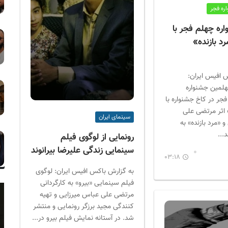
ره فجر
اره چهلم فجر با
د بازنده»
 افیس ایران:
لمین جشنواره
جر در کاخ جشنواره با
 اثر مرتضی علی
سینمای ایران
 «مرد بازنده» به
...
رونمایی از لوگوی فیلم
سینمایی زندگی علیرضا بیرانوند
03:18
به گزارش باکس افیس ایران: لوگوی
فیلم سینمایی «بیرو» به کارگردانی
مرتضی علی عباس میرزایی و تهیه
کنندگی مجید برزگر رونمایی و منتشر
شد. در آستانه نمایش فیلم بیرو در...