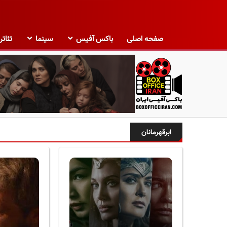
صفحه اصلی
باکس آفیس
سینما
تئاتر
ب
ا
ابرقهرمانان
ک
س
آ
ف
ی
س
ا
ی