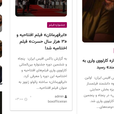
جشنواره فیلم
«ابرقهرمانان» فیلم افتتاحیه و
«۳‌ هزار سال حسرت» فیلم
اختتامیه شد!
به گزارش باکس افیس ایران: پنجاه
ه کارلووی واری به
و ششمین دوره جشنواره بین‌المللی
ند» رسید
کارلووی واری فیلم‌های افتتاحیه و
اختتامیه این دوره را معرفی کرد.
 افیس ایران: اولین
«ابرقهرمانان» ساخته پائولو ژنووز به
وه دانشمند فیلمساز
عنوان فیلم افتتاحیه...
ایزه بخش حمایتی
 در پنجاه و پنجمین
admin
03:00
ارلووی واری شد.
boxofficeiran
عده‌های...