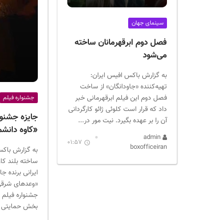
ر
ا
سینمای جهان
ن
فصل دوم ابرقهرمانان ساخته
می‌شود
به گزارش باکس افیس ایران:
تهیه‌کننده «جاودانگان» از ساخت
فصل دوم این فیلم ابرقهرمانی خبر
جشنواره فیلم
داد که قرار است کلوئی ژائو کارگردانی
جایزه جشنوار
آن را بر عهده بگیرد. نیت مور در...
«کاوه دانشم
admin
01:57
boxofficeiran
به گزارش باکس
ساخته بلند کا
ایرانی برنده ج
«وعدهای شرقی»
جشنواره فیلم ک
بخش حمایتی «و