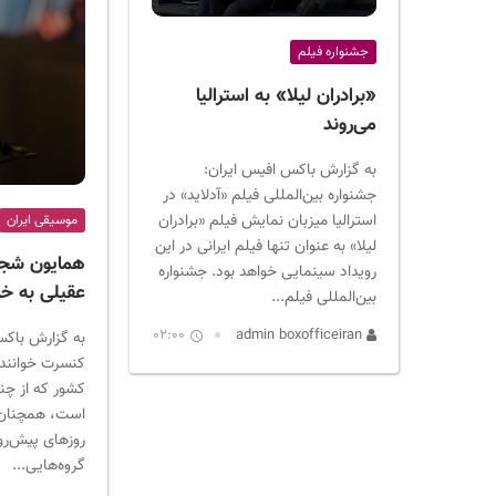
ر
ا
جشنواره فیلم
ن
«برادران لیلا» به استرالیا
می‌روند
به گزارش باکس افیس ایران:
جشنواره بین‌المللی فیلم «آدلاید» در
استرالیا میزبان نمایش فیلم «برادران
موسیقی ایران
لیلا» به عنوان تنها فیلم ایرانی در این
همایون شجری
رویداد سینمایی خواهد بود. جشنواره
عقیلی به خار
بین‌المللی فیلم...
02:00
admin boxofficeiran
به گزارش باکس
کنسرت خوانندگا
کشور که از چن
است، همچنان ا
روزهای پیش‌رو
گروه‌هایی...