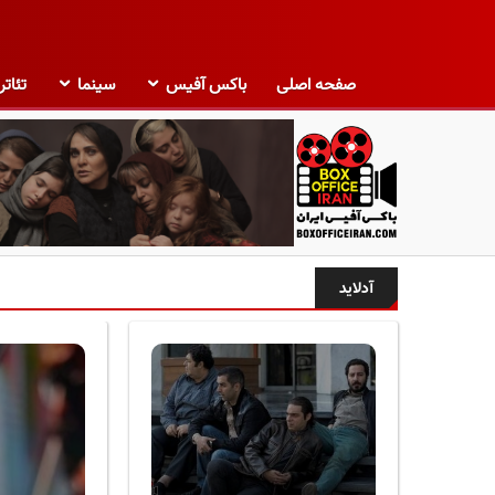
صفحه اصلی
باکس آفیس
سینما
تئاتر
ب
ا
آدلاید
ک
س
آ
ف
ی
س
ا
ی