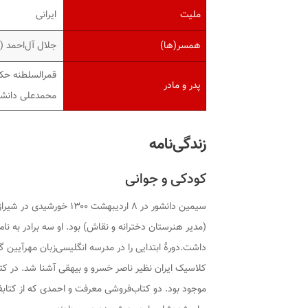
ملیت
ایرانی
همسر(ها)
جلال آل‌احمد (۱۳۴۸–۱۳۲۹)
قمرالسلطنه ح
پدر و مادر
محمدعلی دانشو
زندگی‌نامه
کودکی و جوانی
سیمین دانشور در ۸ اردیب
(مدیر هنرستان دخترانه و نقاش) بود. او سه برادر به ن
داشت.دورهٔ ابتدایی را در مدرسه انگلیسی‌زبان مهرآیین گ
کلاسیک ایران نظیر ناصر خسرو و بیهقی آشنا شد. در کتاب
موجود بود. دو کتاب‌فروشی معرفت و احمدی که از کتابفر