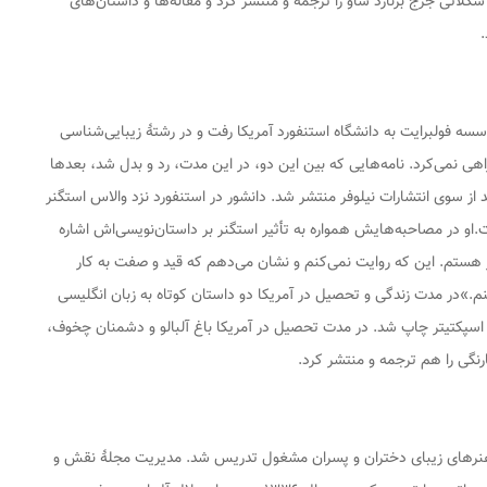
شکلاتی
جرج برنارد شاو را ترجمه و منتشر کرد و مقاله‌ها و داستان‌های
 تحصیلی از مؤسسه فولبرایت به دانشگاه استنفورد آمریکا رفت و در رشتهٔ زیبایی‌شناسی
 نمی‌کرد. نامه‌هایی که بین این دو، در این مدت، رد و بدل شد، بعدها
از سوی انتشارات نیلوفر منتشر شد. دانشور در استنفورد نزد والاس استگنر
او در مصاحبه‌هایش همواره به تأثیر استگنر بر داستان‌نویسی‌اش اشاره
 هستم. این که روایت نمی‌کنم و نشان می‌دهم که قید و صفت به کار
کنم.»در مدت زندگی و تحصیل در آمریکا دو داستان کوتاه به زبان انگلیسی
سپکتیتر
چاپ شد. در مدت تحصیل در آمریکا
باغ آلبالو
و
دشمنان
چخوف،
نگی را هم ترجمه و منتشر کرد.
نقش و