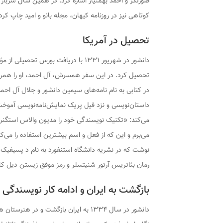
صورتگر و احمد بهمنیار اشاره کرد. در همین سال
سرباز 
کوتاهی نیز در
روزنامه کیهان
،
مجله بانو
و
امید
چاپ کرد.
تحصیل در آمریکا
دانشور در شهریور ۱۳۳۱ با دریافت بورس
تحصیل کرد. در این سفر همسرش، آل احمد، او را همراهی
در کتابی به نام
نامه‌های سیمین دانشور و جلال آل احمد
داستان‌نویسی و نزد فیل پریک نمایش‌نامه‌نویسی آموخت.
می‌کند: «تکنیک نویسندگی خود را مدیون والاس استگنر
می‌برم و این که از فعل و اسم بیشترین استفاده را می‌
نوشت که در نشریه دانشگاه استنفورد به نام
د پسیفیک ا
رمان
بئاتریس
آرتور شنیتسلر و
رمز موفق زیستن
دیل کار
بازگشت به ایران و ادامه کار نویسندگی
دانشور در سال ۱۳۳۴ به ایران بازگشت و در هنرستان هنرهای زیبای دختران و پسران مشغول تدریس شد. مدیریت مجلهٔ