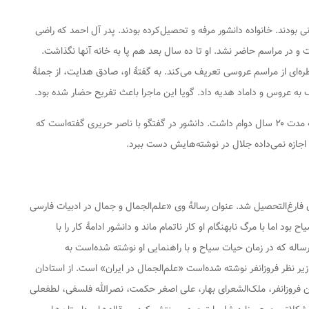
ی بودند. خانواده دانشور مرفه و تحصیل‌کرده بودند. پدر آل احمد که راضی
ت و در مراسم حاضر نشد. او تا ده سال بعد هم پا به خانه آنها نگذاشت.
ه‌ای از مراسم عروسی تعریف می‌کند. به گفتهٔ او، صادق هدایت، از جملهٔ
ه عروس و داماد هدیه داد. گویا این ماجرا باعث تفریح حضار شده بود.
این ازدواج، تا مرگ نابهنگام آل احمد، در سال ۱۳۴۸، به مدت ۲۰ سال دوام داشت. دانشور در گفتگو با ناصر حریری گفته‌است که
ز اجازه نمی‌داده جلال در نوشته‌هایش دست ببرد.
تهران فارغ‌التحصیل شد. عنوان رسالهٔ وی «علم‌الجمال و جمال در ادبیات فارسی
بود اما با مرگ نابهنگام او کار ناتمام ماند و دانشور ادامهٔ کار را با
رساله که در زمان حیات سیاح و با راهنمایی او نوشته شده‌است به
ر نظر فروزانفر نوشته شده‌است «علم‌الجمال در ایران» است. از استادان
زمان فروزانفر، ملک‌الشعرای بهار، علی اصغر حکمت، نصرالله فلسفی، لطفعلی