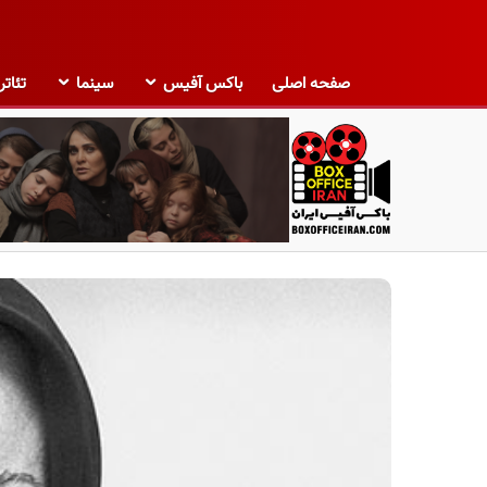
صفحه اصلی
باکس آفیس
سینما
تئاتر
ب
ا
ک
س
آ
ف
ی
س
ا
ی