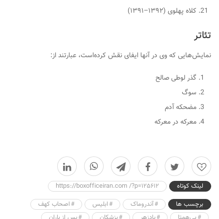
کلاه پهلوی (۱۳۹۲–۱۳۹۱)
تئاتر
نمایش‌هایی که وی در آنها ایفای نقش کرده‌است، عبارتند از:
گذر لوطی صالح
سوگ
مضحکه آدم
معرکه در معرکه
0
لینک کوتاه
https://boxofficeiran.com /?p=125612
برچسب ها
آندروماک
ابلیس
اصحاب کهف
بی‌همتا
پادزهر
پزشکان
پس از باران