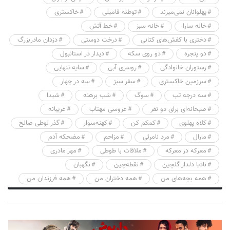
پهلوانان نمی‌میرند
توطئه فامیلی
خاکستری
خاله سارا
خانه سبز
خط آتش
دختری با کفش‌های کتانی
درخت دوستی
دزدان مادربزرگ
دو پنجره
دو روی سکه
دیدار در استانبول
رستوران خانوادگی
روسری آبی
سایه تنهایی
سرزمین خاکستری
سفر سبز
سه در چهار
سه درجه تب
سوگ
شب برهنه
شیدا
صبحانه‌ای برای دو نفر
عروسی مهتاب
غریبانه
کلاه پهلوی
کمکم کن
کهنه‌سوار
گذر لوطی صالح
مارال
مرد نامرئی
مزاحم
مضحکه آدم
معرکه در معرکه
ملاقات با طوطی
مهر مادری
نادیا دلدار گلچین
نقطه‌چین
نگهبان
همه بچه‌های من
همه دختران من
همه فرزندان من