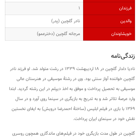
فرزندان
۱
والدین
نادر گلچین (پدر)
خویشاوندان
مرجانه گلچین (دخترعمو)
زندگی‌نامه
نادیا دلدار گلچین در ۱۸ اردیبهشت ۱۳۳۹ در رشت متولد شد. او فرزند نادر
گلچین خواننده آواز سنتی بود. وی در رشتهٔ موسیقی در هنرستان عالی
موسیقی به تحصیل پرداخت و موفق به اخذ دیپلم در این رشته گردید. ابتدا
وارد عرصهٔ تئاتر شد و به تدریج به بازیگری در سینما روی آورد و در سال
۱۳۶۹ با بازی در فیلم ابلیس (ساختهٔ احمدرضا درویش) به ایفای نخستین
نقش خود در سینمای ایران پرداخت.
گلچین در طول مدت بازیگری خود در فیلم‌های ماندگاری همچون روسری