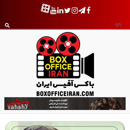
ب
ا
ک
س
آ