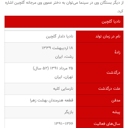
از دیگر بستگان وی در سینما می‌توان به دختر عموی وی مرجانه گلچین اشاره
کرد.
نادیا گلچین
نام در زمان تولد
نادیا دلدار گلچین
۱۸ اردیبهشت ۱۳۳۹
زادهٔ
رشت، ایران
۲۵ مرداد ۱۳۹۱ (۵۲ سال)
درگذشت
تهران، ایران
علت درگذشت
نارسایی کلیه
مدفن
قطعه هنرمندان بهشت زهرا
پیشه
بازیگر
سال‌های فعالیت
۱۳۶۶–۱۳۹۱