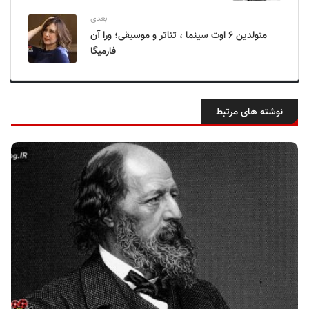
بعدی
متولدین ۶ اوت سینما ، تئاتر و موسیقی؛ ورا آن
فارمیگا
نوشته های مرتبط