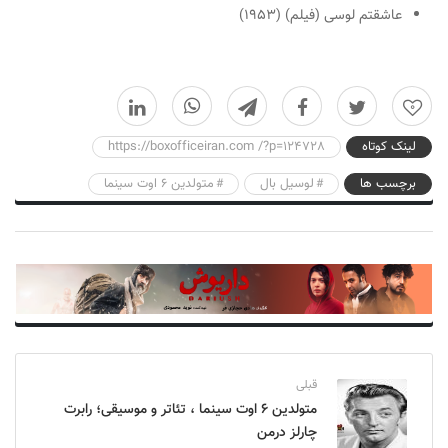
عاشقتم لوسی (فیلم)
(۱۹۵۳)
0
لینک کوتاه
https://boxofficeiran.com /?p=124728
برچسب ها
لوسیل بال
متولدین 6 اوت سینما
قبلی
متولدین ۶ اوت سینما ، تئاتر و موسیقی؛ رابرت
چارلز درمن