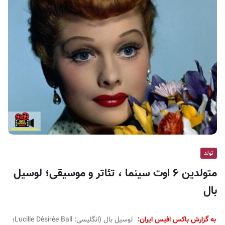
ف
ی
س
ا
ی
ر
ا
ن
تولد
متولدین ۶ اوت سینما ، تئاتر و موسیقی؛ لوسیل
بال
به گزارش باکس افیس ایران:
لوسیل بال (انگلیسی:
Lucille Désirée Ball
؛