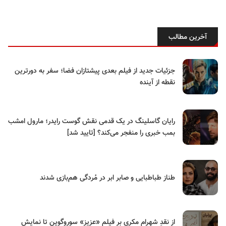
آخرین مطالب
جزئیات جدید از فیلم بعدی پیشتازان فضا؛ سفر به دورترین
نقطه از آینده
رایان گاسلینگ در یک قدمی نقش گوست رایدر؛ مارول امشب
بمب خبری را منفجر می‌کند؟ [تایید شد]
طناز طباطبایی و صابر ابر در مُردگی هم‌بازی شدند
از نقدِ شهرام مکری بر فیلم «عزیز» سوروگوین تا نمایش