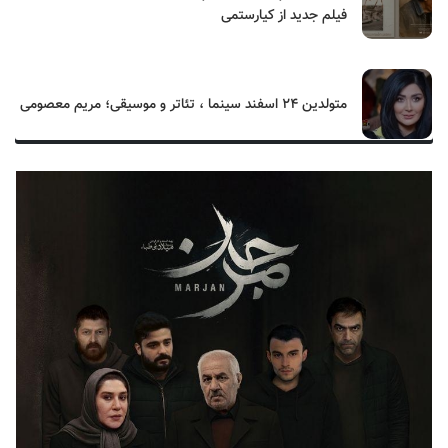
فیلم جدید از کیارستمی
متولدین ۲۴ اسفند سینما ، تئاتر و موسیقی؛ مریم معصومی