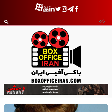
ب
ا
ک
س
آ