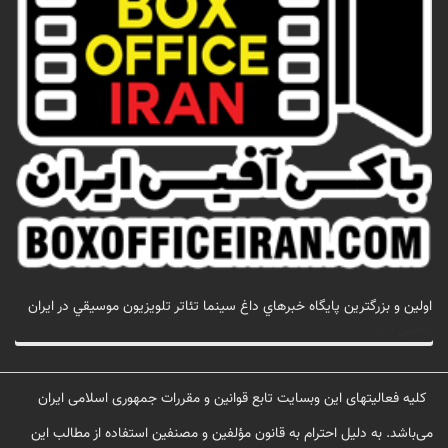
اولين و بزرگترين پايگاه خبرهاي داغ سينما تئاتر تلويزيون موسيقي در ايران
تماس با ما
کلیه فعالیتهای این وبسایت تابع قوانین و مقررات جمهوری اسلامی ایران
می‌باشد. به دلیل احترام به قانون مؤلفین و مصنفین استفاده از مطالب این