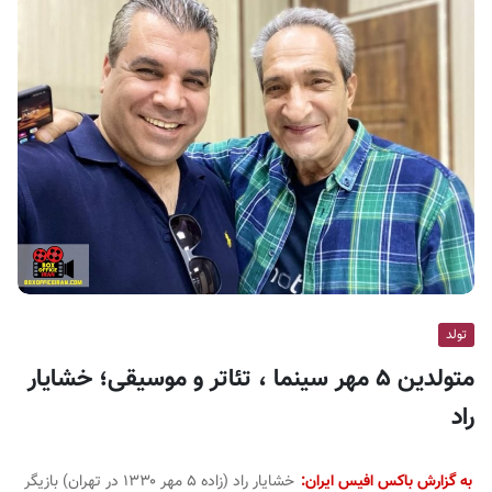
ف
ی
س
ا
ی
ر
ا
ن
تولد
متولدین ۵ مهر سینما ، تئاتر و موسیقی؛ خشایار
راد
به گزارش باکس افیس ایران:
خشایار راد (زاده ۵ مهر ۱۳۳۰ در تهران) بازیگر