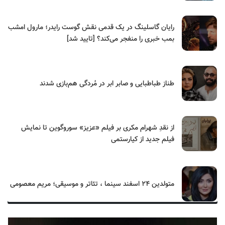
رایان گاسلینگ در یک قدمی نقش گوست رایدر؛ مارول امشب
بمب خبری را منفجر می‌کند؟ [تایید شد]
طناز طباطبایی و صابر ابر در مُردگی هم‌بازی شدند
از نقدِ شهرام مکری بر فیلم «عزیز» سوروگوین تا نمایش
فیلم جدید از کیارستمی
متولدین ۲۴ اسفند سینما ، تئاتر و موسیقی؛ مریم معصومی