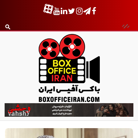
ب
ا
ک
س
آ