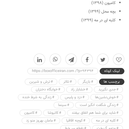
کامیون (۱۳۹۸)
بچه محل (۱۳۹۹)
کلبه ای در مه (۱۳۹۹)
0
لینک کوتاه
https://boxofficeiran.com /?p=94394
برچسب ها
بازیگر
تئاتر
ترش و شیرین
جدی نگیرید
خشایار راد
خوابگاه دختران
خوش‌نشین‌ها
دزد و پلیس
زندگی به شرط خنده
زندگی شگفت انگیز است
سینما
شاید برای شما هم اتفاق بیفتد
کاتیوشا
کامیون
کلبه ای در مه
کوچه اقاقیا
مامان بهروز منو زد
متهم گریخت
نقطه سر خط