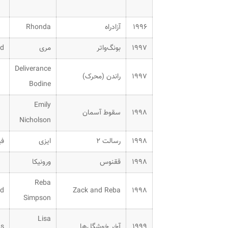
۱۹۹۶
آزادراه
Rhonda
۱۹۹۷
بونگ‌واتر
مری
ominated
Deliverance
۱۹۹۷
راندن (محرک)
Bodine
Emily
۱۹۹۸
سقوط آسمان
Nicholson
۱۹۹۸
رسالت ۲
ایزی
فی
۱۹۹۸
ققنوس
ورونیکا
Reba
۱۹۹۸
Zack and Reba
inated
Simpson
Lisa
۱۹۹۹
آخر خوشگل‌ها
ds