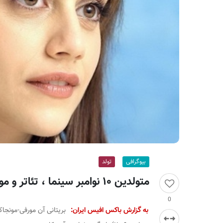
ر
ا
ن
بیوگرافی
تولد
متولدین ۱۰ نوامبر سینما ، تئاتر و موسیقی؛ بریتانی مورفی
0
به گزارش باکس افیس ایران:
بریتانی آن مورفی-مونجاک